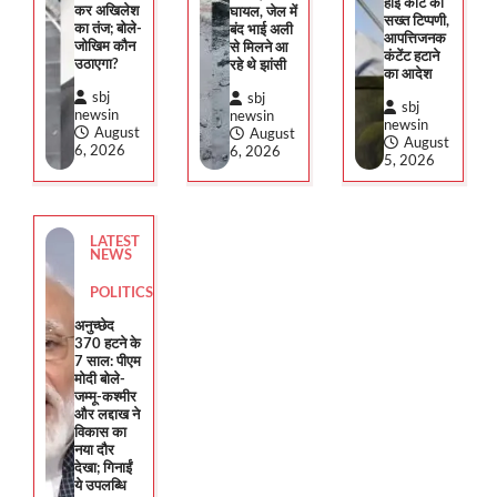
हाई कोर्ट की
कर अखिलेश
घायल, जेल में
सख्त टिप्पणी,
का तंज; बोले-
बंद भाई अली
आपत्तिजनक
जोखिम कौन
से मिलने आ
कंटेंट हटाने
उठाएगा?
रहे थे झांसी
का आदेश
sbj
sbj
sbj
newsin
newsin
newsin
August
August
August
6, 2026
6, 2026
5, 2026
LATEST NEWS
POLITICS
E20: नितिन गडकरी के खिलाफ ऑनलाइन पोस्ट
LATEST
पर बॉम्बे हाई कोर्ट की सख्त टिप्पणी, आपत्तिजनक
NEWS
कंटेंट हटाने का आदेश
POLITICS
sbj newsin
August 5, 2026
अनुच्छेद
370 हटने के
[caption id="attachment_10040"
7 साल: पीएम
align="alignnone" width="300"] E20[/caption]
मोदी बोले-
3
बॉम्बे हाई कोर्ट ने केंद्रीय मंत्री नितिन गडकरी के…
जम्मू-कश्मीर
और लद्दाख ने
विकास का
नया दौर
LATEST NEWS
POLITICS
देखा; गिनाईं
ये उपलब्धि