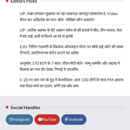
Editors Picks
कानपुर एक्सप्रेस वे, Video शेयर कर अखिलेश
का तंज; बोले- जोखिम कौन उठाएगा?
UP: पंखा लगाकर सुखाया जा रहा लखनऊ-कानपुर एक्सप्रेस वे, Video
sbj newsin
August 6, 2026
शेयर कर अखिलेश का तंज; बोले- जोखिम कौन उठाएगा?
[caption id="attachment_10046"
UP: अतीक अहमद के बेटे आबान समेत दो की हादसे में मौत, तीन घायल, जेल
align="alignnone" width="300"] Lucknow-
में बंद भाई अली से मिलने आ रहे थे झांसी
Kanpur[/caption] लखनऊ-कानपुर एक्सप्रेसवे की
1
गुणवत्ता को लेकर विवाद गहराता जा…
E20: नितिन गडकरी के खिलाफ ऑनलाइन पोस्ट पर बॉम्बे हाई कोर्ट की सख्त
टिप्पणी, आपत्तिजनक कंटेंट हटाने का आदेश
अनुच्छेद 370 हटने के 7 साल: पीएम मोदी बोले- जम्मू-कश्मीर और लद्दाख ने
ACCIDENT
LATEST NEWS
विकास का नया दौर देखा; गिनाईं ये उपलब्धि
UP: अतीक अहमद के बेटे आबान समेत दो की
हादसे में मौत, तीन घायल, जेल में बंद भाई अली से
E-20 पर आर-पार के मूड में केजरीवाल: आज 100 लोगों के साथ PM आवास
मिलने आ रहे थे झांसी
तक पैदल मार्च का एलान, करेंगे एक और काम
sbj newsin
August 6, 2026
[caption id="attachment_10043"
Social Handles
align="alignnone" width="300"] UP[/caption]
2
उत्तर प्रदेश के झांसी में माफिया अतीक अहमद के…
Instagram
YouTube
Facebook