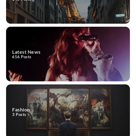
LATEST NEWS
UP: पंखा लगाकर सुखाया जा रहा लखनऊ-
कानपुर एक्सप्रेस वे, Video शेयर कर अखिलेश
का तंज; बोले- जोखिम कौन उठाएगा?
sbj newsin
August 6, 2026
Latest News
[caption id="attachment_10046"
656
Posts
align="alignnone" width="300"] Lucknow-
Kanpur[/caption] लखनऊ-कानपुर एक्सप्रेसवे की
1
गुणवत्ता को लेकर विवाद गहराता जा…
ACCIDENT
LATEST NEWS
UP: अतीक अहमद के बेटे आबान समेत दो की
हादसे में मौत, तीन घायल, जेल में बंद भाई अली से
Fashion
मिलने आ रहे थे झांसी
3
Posts
sbj newsin
August 6, 2026
[caption id="attachment_10043"