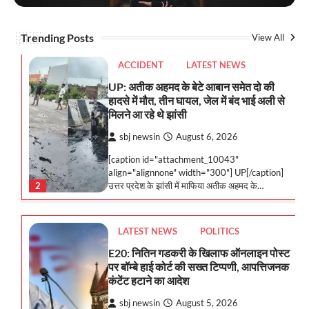
align="alignnone" width="300"] UP[/caption]
2
उत्तर प्रदेश के झांसी में माफिया अतीक अहमद के…
Trending Posts
View All
LATEST NEWS
POLITICS
E20: नितिन गडकरी के खिलाफ ऑनलाइन पोस्ट
पर बॉम्बे हाई कोर्ट की सख्त टिप्पणी, आपत्तिजनक
कंटेंट हटाने का आदेश
sbj newsin
August 5, 2026
[caption id="attachment_10040"
align="alignnone" width="300"] E20[/caption]
3
बॉम्बे हाई कोर्ट ने केंद्रीय मंत्री नितिन गडकरी के…
LATEST NEWS
POLITICS
अनुच्छेद 370 हटने के 7 साल: पीएम मोदी बोले-
जम्मू-कश्मीर और लद्दाख ने विकास का नया दौर
देखा; गिनाईं ये उपलब्धि
sbj newsin
August 5, 2026