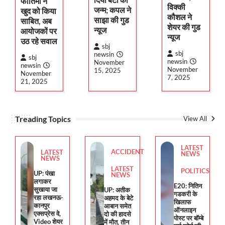
फातिमा ने
विक्की
जन्म; कपल ने
खुद को किया
कौशल ने
साझा की गुड
साबित, अब
शेयर की गुड
न्यूज
आयोजकों पर
न्यूज
उठ रहे सवाल
sbj
sbj
newsin
sbj
newsin
November
newsin
November
15, 2025
November
7, 2025
21, 2025
Treading Topics
View All
LATEST
ACCIDENT
LATEST
NEWS
NEWS
LATEST
POLITICS
UP: पंखा
NEWS
लगाकर
E20: नितिन
सुखाया जा
UP: अतीक
गडकरी के
रहा लखनऊ-
अहमद के बेटे
खिलाफ
कानपुर
आबान समेत
ऑनलाइन
एक्सप्रेस वे,
दो की हादसे
पोस्ट पर बॉम्बे
Video शेयर
में मौत, तीन