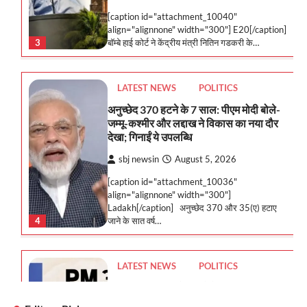
[caption id="attachment_10036"
align="alignnone" width="300"]
Ladakh[/caption] अनुच्छेद 370 और 35(ए) हटाए
4
जाने के सात वर्ष…
LATEST NEWS
POLITICS
E-20 पर आर-पार के मूड में केजरीवाल: आज
100 लोगों के साथ PM आवास तक पैदल मार्च का
एलान, करेंगे एक और काम
sbj newsin
August 4, 2026
[caption id="attachment_10033"
align="alignnone" width="300"] E-20[/caption]
दिल्ली में कॉकरोच पार्टी के जंतर-मंतर पर प्रदर्शन और
5
राहुल…
LATEST NEWS
UP: पंखा लगाकर सुखाया जा रहा लखनऊ-