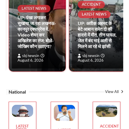
ACCIDENT
LATEST NEWS
LATEST NEWS
UP: पंखा लगाकर
सुखाया जा रहा लखनऊ-
UP: अतीक अहमद के
कानपुर एक्सप्रेस वे,
बेटे आबान समेत दो की
Video शेयर कर
हादसे में मौत, तीन घायल,
अखिलेश का तंज; बोले-
जेल में बंद भाई अली से
जोखिम कौन उठाएगा?
मिलने आ रहे थे झांसी
sbj newsin
sbj newsin
August 6, 2026
August 6, 2026
National
View All
LATEST
ACCIDENT