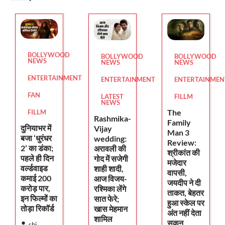
BOLLYWOOD
BOLLYWOOD
BOLLYWOOD
NEWS
NEWS
NEWS
ENTERTAINMENT
ENTERTAINMENT
ENTERTAINMEN
FAN
LATEST
FILLM
NEWS
The
FILLM
Rashmika-
Family
दुनियाभर में
Vijay
Man 3
बजा ‘धुरंधर
wedding:
Review:
2’ का डंका;
अरावली की
श्रीकांत की
पहले ही दिन
गोद में सजेगी
मजेदार
वर्ल्डवाइड
शाही शादी,
वापसी,
कमाई 200
आज विजय-
जयदीप ने दी
करोड़ पार,
रश्मिका लेंगे
ताकत, बेहतर
इन फिल्मों का
सात फेरे;
हुआ स्केल पर
तोड़ा रिकॉर्ड
खास मेहमान
अंत नहीं देता
शामिल
सुकून
sbj