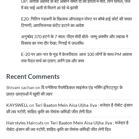
UP: अतीक अहमद के बेटे आबान समेत दो की हादसे में मौत, तीन घायल, जेल
में बंद भाई अली से मिलने आ रहे थे झांसी
E20: नितिन गडकरी के खिलाफ ऑनलाइन पोस्ट पर बॉम्बे हाई कोर्ट की सख्त
टिप्पणी, आपत्तिजनक कंटेंट हटाने का आदेश
अनुच्छेद 370 हटने के 7 साल: पीएम मोदी बोले- जम्मू-कश्मीर और लद्दाख ने
विकास का नया दौर देखा; गिनाईं ये उपलब्धि
E-20 पर आर-पार के मूड में केजरीवाल: आज 100 लोगों के साथ PM आवास
तक पैदल मार्च का एलान, करेंगे एक और काम
Recent Comments
Shivam sachan
on
दि पनेशिया पैरामेडिकल साइंसेज एंड नर्सिंग इंस्टिट्यूट के
छात्र-छात्राओं में खुशी की लहर
KAYSWELL
on
Teri Baaton Mein Aisa Uljha Jiya : मजेदार है रोबोट-इंसान
की लव स्टोरी, शाहिद-कृति का रोमांस-कॉमेडी जीत लेगी दिल
Hairstyles Haircuts
on
Teri Baaton Mein Aisa Uljha Jiya : मजेदार है
रोबोट-इंसान की लव स्टोरी, शाहिद-कृति का रोमांस-कॉमेडी जीत लेगी दिल