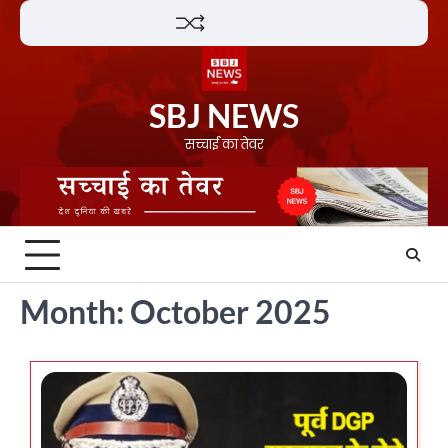
Skip
Lifestyle
About
Contact
to
content
SBJ NEWS
सच्चाई का तेवर
Month:
October 2025