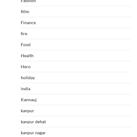
Fashion
fillm
Finance
fire
Food
Health
Hero
holiday
india
Kannauj
kanpur
kanpur dehat
kanpur nagar