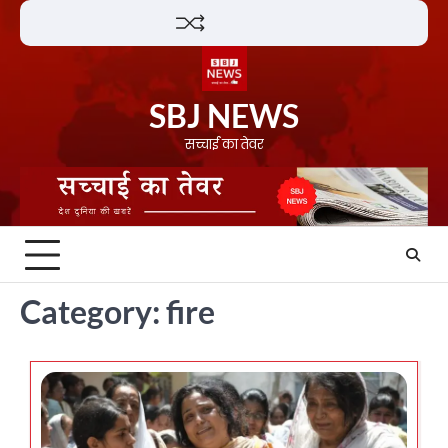
Skip
Lifestyle
About
Contact
to
content
SBJ NEWS
सच्चाई का तेवर
Category:
fire