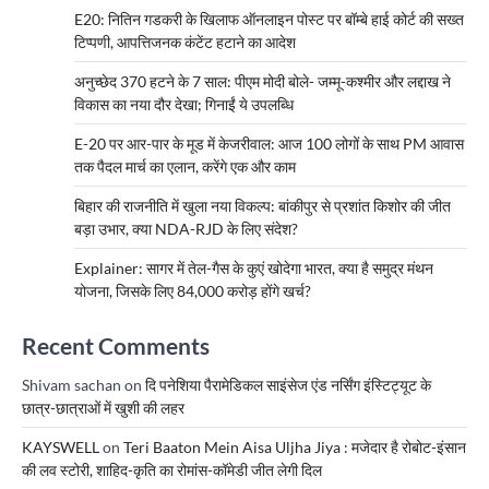
E20: नितिन गडकरी के खिलाफ ऑनलाइन पोस्ट पर बॉम्बे हाई कोर्ट की सख्त
टिप्पणी, आपत्तिजनक कंटेंट हटाने का आदेश
अनुच्छेद 370 हटने के 7 साल: पीएम मोदी बोले- जम्मू-कश्मीर और लद्दाख ने
विकास का नया दौर देखा; गिनाईं ये उपलब्धि
E-20 पर आर-पार के मूड में केजरीवाल: आज 100 लोगों के साथ PM आवास
तक पैदल मार्च का एलान, करेंगे एक और काम
बिहार की राजनीति में खुला नया विकल्प: बांकीपुर से प्रशांत किशोर की जीत
बड़ा उभार, क्या NDA-RJD के लिए संदेश?
Explainer: सागर में तेल-गैस के कुएं खोदेगा भारत, क्या है समुद्र मंथन
योजना, जिसके लिए 84,000 करोड़ होंगे खर्च?
Recent Comments
Shivam sachan
on
दि पनेशिया पैरामेडिकल साइंसेज एंड नर्सिंग इंस्टिट्यूट के
छात्र-छात्राओं में खुशी की लहर
KAYSWELL
on
Teri Baaton Mein Aisa Uljha Jiya : मजेदार है रोबोट-इंसान
की लव स्टोरी, शाहिद-कृति का रोमांस-कॉमेडी जीत लेगी दिल