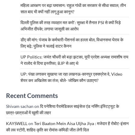
महिला आरक्षण पर बढ़ा घमासान: राहुल गांधी का सरकार से सीधा सवाल; तीन
साल बाद भी क्यों नहीं लागू हुआ कानून?
दिल्ली पुलिस की तरह व्यवहार मत करो’: सुरक्षा में तैनात PSI से क्यों भिड़े
अभिजीत दीपके; लगाया जासूसी का आरोप
डीए की मांग: पंजाब के कर्मचारी-पेंशनर्स का हल्ला बोल, विधानसभा घेराव के
लिए बढ़े; पुलिस ने चलाई वाटर कैनन
UP Politics: जयंत चौधरी को बड़ा झटका, यूपी प्रदेश अध्यक्ष रामाशीष राय
ने रालोद से दिया इस्तीफा; BJP से आए थे
UP: पंखा लगाकर सुखाया जा रहा लखनऊ-कानपुर एक्सप्रेस वे, Video
शेयर कर अखिलेश का तंज; बोले- जोखिम कौन उठाएगा?
Recent Comments
Shivam sachan
on
दि पनेशिया पैरामेडिकल साइंसेज एंड नर्सिंग इंस्टिट्यूट के
छात्र-छात्राओं में खुशी की लहर
KAYSWELL
on
Teri Baaton Mein Aisa Uljha Jiya : मजेदार है रोबोट-इंसान
की लव स्टोरी, शाहिद-कृति का रोमांस-कॉमेडी जीत लेगी दिल