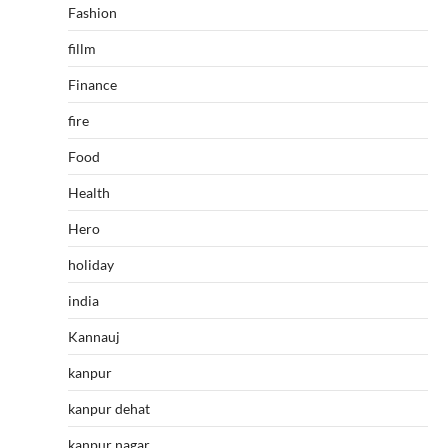
Fashion
fillm
Finance
fire
Food
Health
Hero
holiday
india
Kannauj
kanpur
kanpur dehat
kanpur nagar