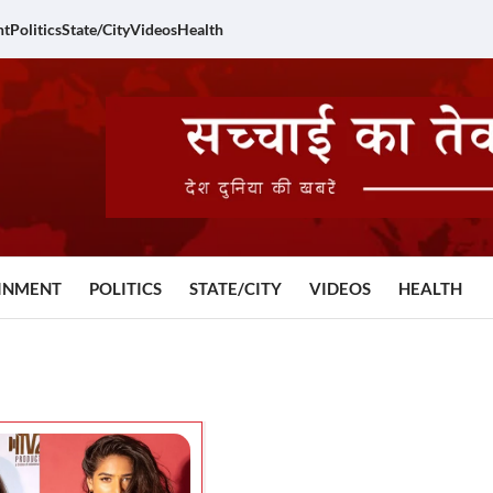
nt
Politics
State/City
Videos
Health
INMENT
POLITICS
STATE/CITY
VIDEOS
HEALTH