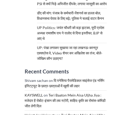
PSI से क्यों भिड़े अभिजीत दीपके; लगाया जासूसी का आरोप
डीए की मांग: पंजाब के कर्मचारी-पेंशनर्स का हल्ला बोल,
विधानसभा घेराव के लिए बढ़े; पुलिस ने चलाई वाटर कैनन
UP Politics: जयंत चौधरी को बड़ा झटका, यूपी प्रदेश
अध्यक्ष रामाशीष राय ने रालोद से दिया इस्तीफा; BJP से
आए थे
UP: पंखा लगाकर सुखाया जा रहा लखनऊ-कानपुर
एक्सप्रेस वे, Video शेयर कर अखिलेश का तंज; बोले-
जोखिम कौन उठाएगा?
Recent Comments
Shivam sachan
on
दि पनेशिया पैरामेडिकल साइंसेज एंड नर्सिंग
इंस्टिट्यूट के छात्र-छात्राओं में खुशी की लहर
KAYSWELL
on
Teri Baaton Mein Aisa Uljha Jiya :
मजेदार है रोबोट-इंसान की लव स्टोरी, शाहिद-कृति का रोमांस-कॉमेडी
जीत लेगी दिल