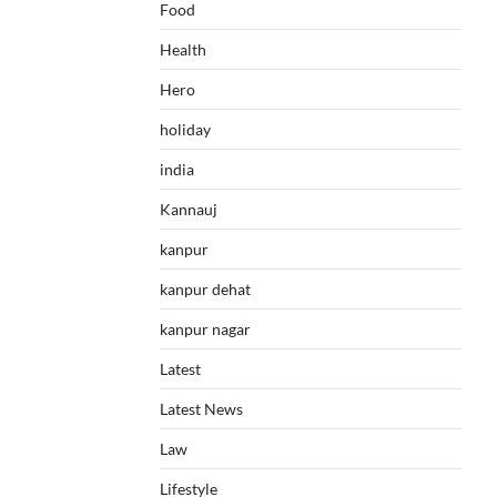
Food
Health
Hero
holiday
india
Kannauj
kanpur
kanpur dehat
kanpur nagar
Latest
Latest News
Law
Lifestyle