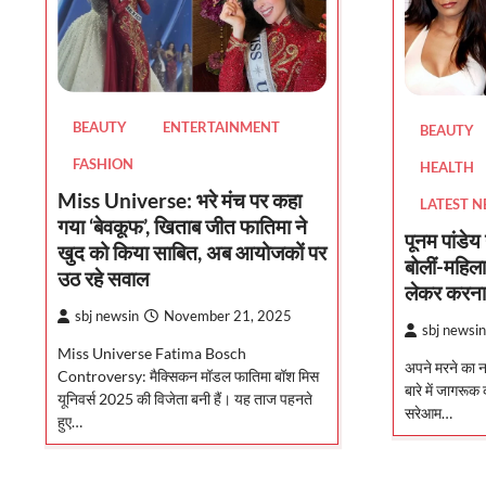
BEAUTY
ENTERTAINMENT
BEAUTY
FASHION
HEALTH
Miss Universe: भरे मंच पर कहा
LATEST 
गया ‘बेवकूफ’, खिताब जीत फातिमा ने
पूनम पांडेय
खुद को किया साबित, अब आयोजकों पर
बोलीं-महिल
उठ रहे सवाल
लेकर करना
sbj newsin
November 21, 2025
sbj newsin
Miss Universe Fatima Bosch
अपने मरने का न
Controversy: मैक्सिकन मॉडल फातिमा बॉश मिस
बारे में जागरूक
यूनिवर्स 2025 की विजेता बनी हैं। यह ताज पहनते
सरेआम…
हुए…