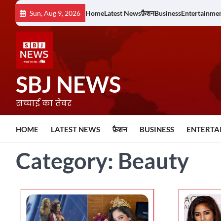
Skip
Sun, Aug 9, 2026
Home
Latest News
फ़ैशन
Business
Entertainme
to
content
SBJ NEWS
सच्चाई का तेवर
HOME
LATEST NEWS
फ़ैशन
BUSINESS
ENTERTA
Category:
Beauty