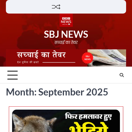
Skip
Lifestyle
About
Contact
to
content
SBJ NEWS
सच्चाई का तेवर
Month:
September 2025