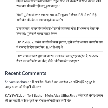
महिला आरक्षण पर बढ़ा घमासान: राहुल गांधी का सरकार से सीधा सवाल; तीन
साल बाद भी क्यों नहीं लागू हुआ कानून?
दिल्ली पुलिस की तरह व्यवहार मत करो’: सुरक्षा में तैनात PSI से क्यों भिड़े
अभिजीत दीपके; लगाया जासूसी का आरोप
डीए की मांग: पंजाब के कर्मचारी-पेंशनर्स का हल्ला बोल, विधानसभा घेराव के
लिए बढ़े; पुलिस ने चलाई वाटर कैनन
UP Politics: जयंत चौधरी को बड़ा झटका, यूपी प्रदेश अध्यक्ष रामाशीष राय
ने रालोद से दिया इस्तीफा; BJP से आए थे
UP: पंखा लगाकर सुखाया जा रहा लखनऊ-कानपुर एक्सप्रेस वे, Video
शेयर कर अखिलेश का तंज; बोले- जोखिम कौन उठाएगा?
Recent Comments
Shivam sachan
on
दि पनेशिया पैरामेडिकल साइंसेज एंड नर्सिंग इंस्टिट्यूट के
छात्र-छात्राओं में खुशी की लहर
KAYSWELL
on
Teri Baaton Mein Aisa Uljha Jiya : मजेदार है रोबोट-इंसान
की लव स्टोरी, शाहिद-कृति का रोमांस-कॉमेडी जीत लेगी दिल