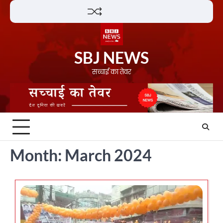
Skip
Lifestyle
About
Contact
to
content
SBJ NEWS
सच्चाई का तेवर
Month:
March 2024