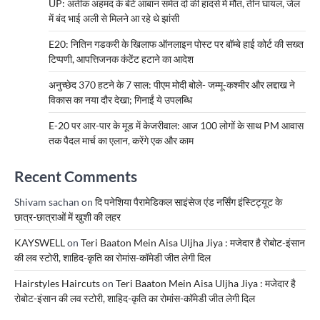
UP: अतीक अहमद के बेटे आबान समेत दो की हादसे में मौत, तीन घायल, जेल
में बंद भाई अली से मिलने आ रहे थे झांसी
E20: नितिन गडकरी के खिलाफ ऑनलाइन पोस्ट पर बॉम्बे हाई कोर्ट की सख्त
टिप्पणी, आपत्तिजनक कंटेंट हटाने का आदेश
अनुच्छेद 370 हटने के 7 साल: पीएम मोदी बोले- जम्मू-कश्मीर और लद्दाख ने
विकास का नया दौर देखा; गिनाईं ये उपलब्धि
E-20 पर आर-पार के मूड में केजरीवाल: आज 100 लोगों के साथ PM आवास
तक पैदल मार्च का एलान, करेंगे एक और काम
Recent Comments
Shivam sachan
on
दि पनेशिया पैरामेडिकल साइंसेज एंड नर्सिंग इंस्टिट्यूट के
छात्र-छात्राओं में खुशी की लहर
KAYSWELL
on
Teri Baaton Mein Aisa Uljha Jiya : मजेदार है रोबोट-इंसान
की लव स्टोरी, शाहिद-कृति का रोमांस-कॉमेडी जीत लेगी दिल
Hairstyles Haircuts
on
Teri Baaton Mein Aisa Uljha Jiya : मजेदार है
रोबोट-इंसान की लव स्टोरी, शाहिद-कृति का रोमांस-कॉमेडी जीत लेगी दिल