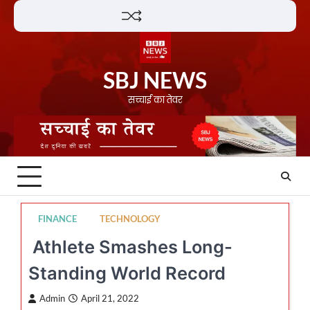
Skip
Lifestyle
About
Contact
to
content
SBJ NEWS
सच्चाई का तेवर
FINANCE
TECHNOLOGY
Athlete Smashes Long-
Standing World Record
Admin
April 21, 2022