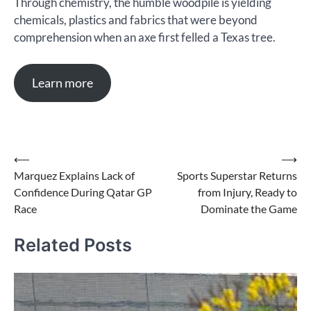
Through chemistry, the humble woodpile is yielding
chemicals, plastics and fabrics that were beyond
comprehension when an axe first felled a Texas tree.
Learn more
Post
⟵
⟶
Marquez Explains Lack of
Sports Superstar Returns
navigation
Confidence During Qatar GP
from Injury, Ready to
Race
Dominate the Game
Related Posts