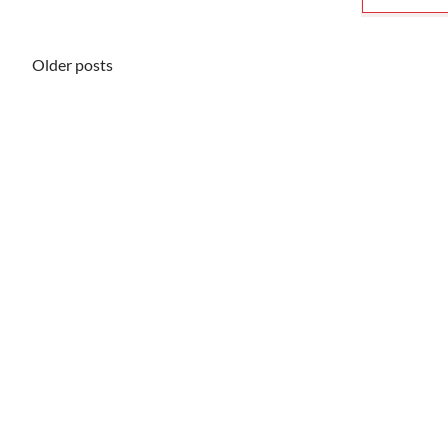
Posts
Older posts
navigation