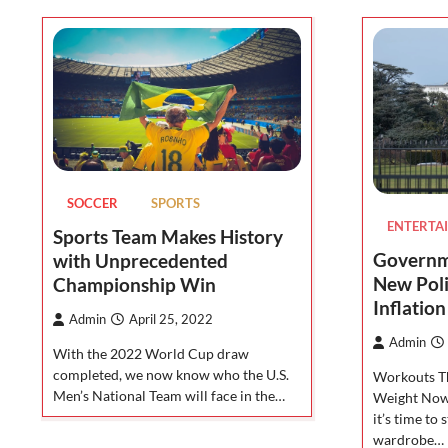
SOCCER
SPORTS
ENTERTA
Sports Team Makes History
Governm
with Unprecedented
New Poli
Championship Win
Inflation
Admin
April 25, 2022
Admin
With the 2022 World Cup draw
completed, we now know who the U.S.
Workouts Th
Men’s National Team will face in the…
Weight Now t
it’s time to 
wardrobe…