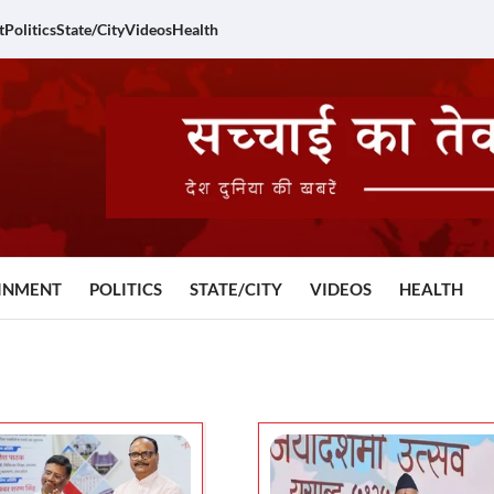
t
Politics
State/City
Videos
Health
INMENT
POLITICS
STATE/CITY
VIDEOS
HEALTH