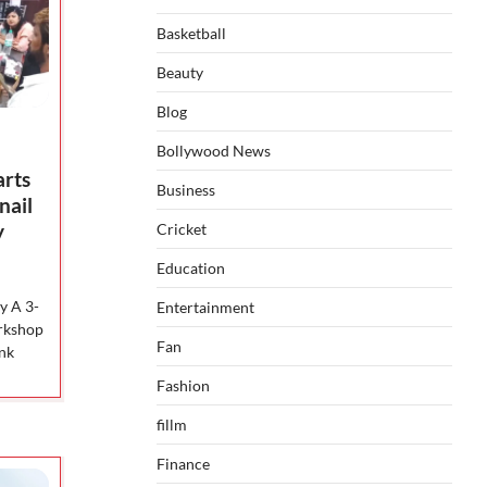
Basketball
Beauty
Blog
Bollywood News
arts
Business
nail
y
Cricket
Education
y A 3-
Entertainment
orkshop
Fan
ink
Fashion
fillm
Finance