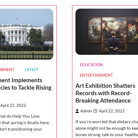
EDUCATION
INMENT
LATEST
ENTERTAINMENT
ent Implements
Art Exhibition Shatters
cies to Tackle Rising
Records with Record-
Breaking Attendance
April 22, 2022
Admin
April 22, 2022
at do Help You Lose
If you’re worried that dietary ch
hat spring is finally here,
alone might not be enough to ke
start transitioning your
bones strong, talk to your healt