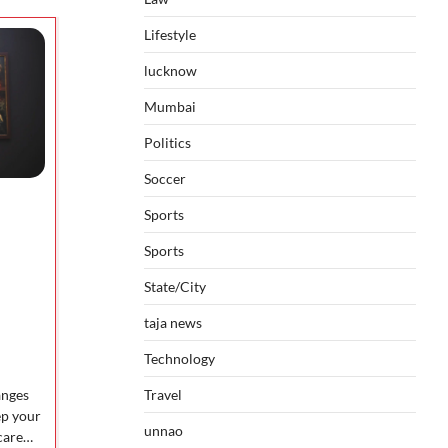
Lifestyle
lucknow
Mumbai
Politics
Soccer
Sports
Sports
State/City
taja news
Technology
anges
Travel
ep your
unnao
hcare…