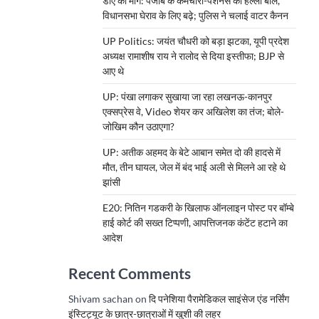
डीए की मांग: पंजाब के कर्मचारी-पेंशनर्स का हल्ला बोल,
विधानसभा घेराव के लिए बढ़े; पुलिस ने चलाई वाटर कैनन
UP Politics: जयंत चौधरी को बड़ा झटका, यूपी प्रदेश
अध्यक्ष रामाशीष राय ने रालोद से दिया इस्तीफा; BJP से
आए थे
UP: पंखा लगाकर सुखाया जा रहा लखनऊ-कानपुर
एक्सप्रेस वे, Video शेयर कर अखिलेश का तंज; बोले-
जोखिम कौन उठाएगा?
UP: अतीक अहमद के बेटे आबान समेत दो की हादसे में
मौत, तीन घायल, जेल में बंद भाई अली से मिलने आ रहे थे
झांसी
E20: नितिन गडकरी के खिलाफ ऑनलाइन पोस्ट पर बॉम्बे
हाई कोर्ट की सख्त टिप्पणी, आपत्तिजनक कंटेंट हटाने का
आदेश
Recent Comments
Shivam sachan
on
दि पनेशिया पैरामेडिकल साइंसेज एंड नर्सिंग
इंस्टिट्यूट के छात्र-छात्राओं में खुशी की लहर