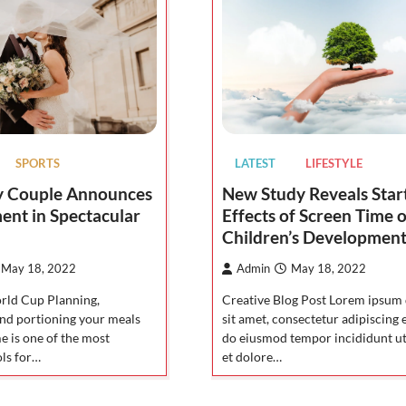
LATEST
LIFESTYLE
SPORTS
New Study Reveals Start
y Couple Announces
Effects of Screen Time 
nt in Spectacular
Children’s Developmen
Admin
May 18, 2022
May 18, 2022
Creative Blog Post Lorem ipsum
rld Cup Planning,
sit amet, consectetur adipiscing e
and portioning your meals
do eiusmod tempor incididunt ut
e is one of the most
et dolore…
ols for…