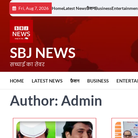
Skip
Fri, Aug 7, 2026
Home
Latest News
फ़ैशन
Business
Entertainmen
to
content
SBJ NEWS
सच्चाई का तेवर
HOME
LATEST NEWS
फ़ैशन
BUSINESS
ENTERTA
Author:
Admin