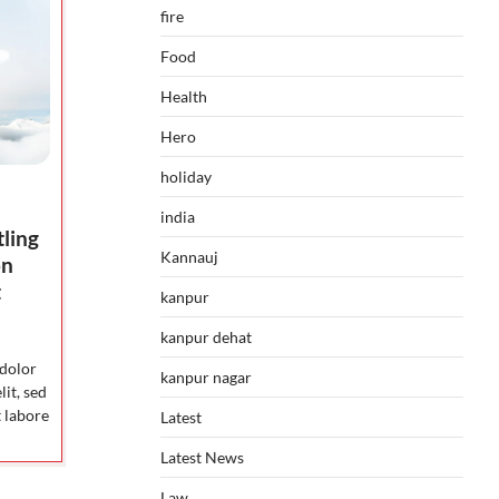
fire
Food
Health
Hero
holiday
india
ling
Kannauj
on
t
kanpur
kanpur dehat
 dolor
kanpur nagar
lit, sed
 labore
Latest
Latest News
Law