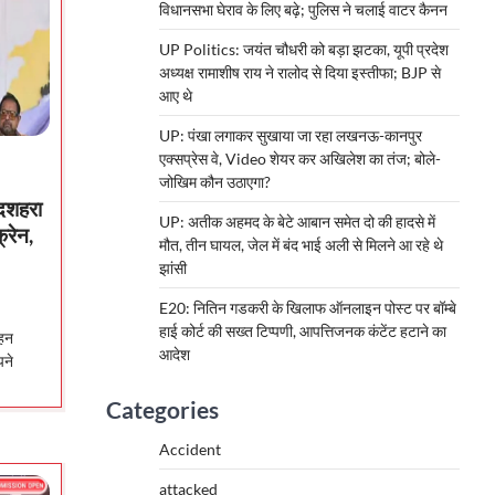
विधानसभा घेराव के लिए बढ़े; पुलिस ने चलाई वाटर कैनन
UP Politics: जयंत चौधरी को बड़ा झटका, यूपी प्रदेश
अध्यक्ष रामाशीष राय ने रालोद से दिया इस्तीफा; BJP से
आए थे
UP: पंखा लगाकर सुखाया जा रहा लखनऊ-कानपुर
एक्सप्रेस वे, Video शेयर कर अखिलेश का तंज; बोले-
जोखिम कौन उठाएगा?
 दशहरा
UP: अतीक अहमद के बेटे आबान समेत दो की हादसे में
्रेन,
मौत, तीन घायल, जेल में बंद भाई अली से मिलने आ रहे थे
झांसी
E20: नितिन गडकरी के खिलाफ ऑनलाइन पोस्ट पर बॉम्बे
हाई कोर्ट की सख्त टिप्पणी, आपत्तिजनक कंटेंट हटाने का
ोहन
आदेश
पने
Categories
Accident
attacked