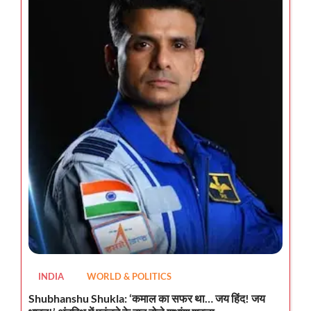
INDIA
WORLD & POLITICS
Shubhanshu Shukla: ‘कमाल का सफर था… जय हिंद! जय