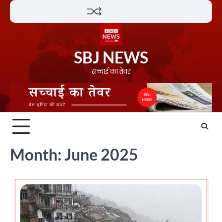
Skip
Lifestyle
About
Contact
to
content
SBJ NEWS
सच्चाई का तेवर
Month:
June 2025