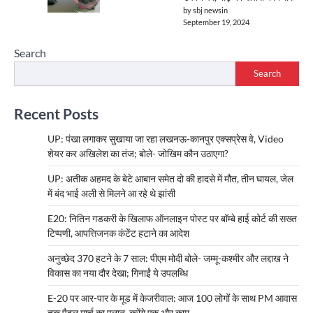
by sbj newsin
September 19, 2024
Search
Search
Recent Posts
UP: पंखा लगाकर सुखाया जा रहा लखनऊ-कानपुर एक्सप्रेस वे, Video
शेयर कर अखिलेश का तंज; बोले- जोखिम कौन उठाएगा?
UP: अतीक अहमद के बेटे आबान समेत दो की हादसे में मौत, तीन घायल, जेल
में बंद भाई अली से मिलने आ रहे थे झांसी
E20: नितिन गडकरी के खिलाफ ऑनलाइन पोस्ट पर बॉम्बे हाई कोर्ट की सख्त
टिप्पणी, आपत्तिजनक कंटेंट हटाने का आदेश
अनुच्छेद 370 हटने के 7 साल: पीएम मोदी बोले- जम्मू-कश्मीर और लद्दाख ने
विकास का नया दौर देखा; गिनाईं ये उपलब्धि
E-20 पर आर-पार के मूड में केजरीवाल: आज 100 लोगों के साथ PM आवास
तक पैदल मार्च का एलान, करेंगे एक और काम