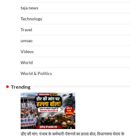
taja news
Technology
Travel
unnao
Videos
World
World & Politics
Trending
डीए की मांग: पंजाब के कर्मचारी-पेंशनर्स का हल्ला बोल, विधानसभा घेराव के