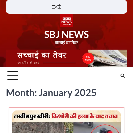
Skip
Lifestyle
About
Contact
to
content
SBJ NEWS
सच्चाई का तेवर
Month:
January 2025