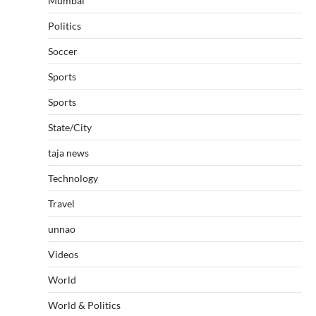
Mumbai
Politics
Soccer
Sports
Sports
State/City
taja news
Technology
Travel
unnao
Videos
World
World & Politics