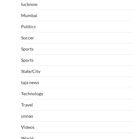
lucknow
Mumbai
Politics
Soccer
Sports
Sports
State/City
taja news
Technology
Travel
unnao
Videos
World