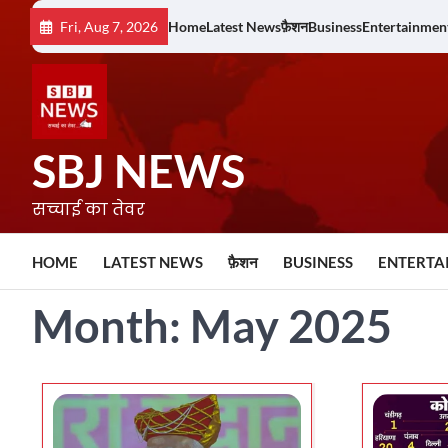
Skip
Fri, Aug 7, 2026
Home
Latest News
फ़ैशन
Business
Entertainmen
to
content
SBJ NEWS
सच्चाई का तेवर
HOME
LATEST NEWS
फ़ैशन
BUSINESS
ENTERTA
Month:
May 2025