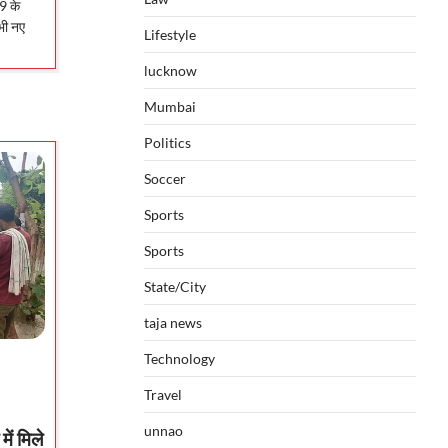
9 के
ं भी नए
Lifestyle
lucknow
Mumbai
Politics
Soccer
Sports
Sports
State/City
taja news
Technology
Travel
unnao
ें मिले