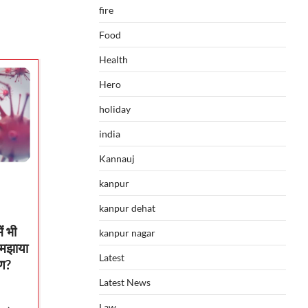
fire
Food
Health
Hero
holiday
india
Kannauj
kanpur
kanpur dehat
ं भी
kanpur nagar
समझाया
Latest
मण?
Latest News
Law