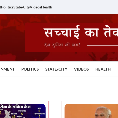
t
Politics
State/City
Videos
Health
INMENT
POLITICS
STATE/CITY
VIDEOS
HEALTH