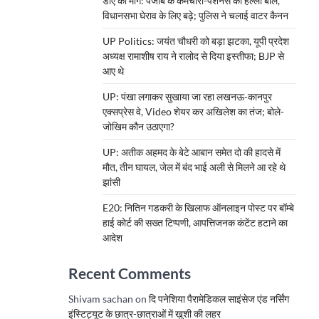
डीए की मांग: पंजाब के कर्मचारी-पेंशनर्स का हल्ला बोल,
विधानसभा घेराव के लिए बढ़े; पुलिस ने चलाई वाटर कैनन
UP Politics: जयंत चौधरी को बड़ा झटका, यूपी प्रदेश
अध्यक्ष रामाशीष राय ने रालोद से दिया इस्तीफा; BJP से
आए थे
UP: पंखा लगाकर सुखाया जा रहा लखनऊ-कानपुर
एक्सप्रेस वे, Video शेयर कर अखिलेश का तंज; बोले-
जोखिम कौन उठाएगा?
UP: अतीक अहमद के बेटे आबान समेत दो की हादसे में
मौत, तीन घायल, जेल में बंद भाई अली से मिलने आ रहे थे
झांसी
E20: नितिन गडकरी के खिलाफ ऑनलाइन पोस्ट पर बॉम्बे
हाई कोर्ट की सख्त टिप्पणी, आपत्तिजनक कंटेंट हटाने का
आदेश
Recent Comments
Shivam sachan
on
दि पनेशिया पैरामेडिकल साइंसेज एंड नर्सिंग
इंस्टिट्यूट के छात्र-छात्राओं में खुशी की लहर