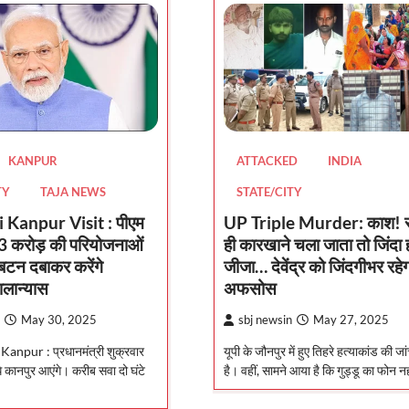
KANPUR
ATTACKED
INDIA
TY
TAJA NEWS
STATE/CITY
Kanpur Visit : पीएम
UP Triple Murder: काश! रा
73 करोड़ की परियोजनाओं
ही कारखाने चला जाता तो जिंदा ह
बटन दबाकर करेंगे
जीजा… देवेंद्र को जिंदगीभर रहेग
िलान्यास
अफसोस
May 30, 2025
sbj newsin
May 27, 2025
npur : प्रधानमंत्री शुक्रवार
यूपी के जौनपुर में हुए तिहरे हत्याकांड की जा
े कानपुर आएंगे। करीब सवा दो घंटे
है। वहीं, सामने आया है कि गुड्डू का फोन न