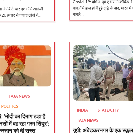
Covid-19: दक्षिण-पूर्व एशिया में कोविड-1
मामलों में हाल ही में हुई वृद्धि के बाद, भारत मे
ा कि ‘बीते चार दशकों में आतंकी
मामले…
के 20 हजार से ज्यादा लोगों ने…
TAJA NEWS
POLITICS
INDIA
STATE/CITY
मोदी का दिमाग ठंडा है
TAJA NEWS
ों में बह रहा गरम सिंदूर’;
यूपी: अंबेडकरनगर के एक स्कूल म
किस्तान को दी सख्त