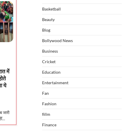
Basketball
Beauty
Blog
Bollywood News
Business
Cricket
त में
Education
ोते
Entertainment
ा ये
Fan
Fashion
ंच जारी
fillm
हीं…
Finance