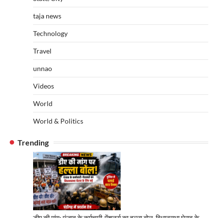
taja news
Technology
Travel
unnao
Videos
World
World & Politics
Trending
डीए की मांग: पंजाब के कर्मचारी-पेंशनर्स का हल्ला बोल, विधानसभा घेराव के