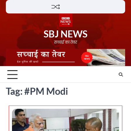
Skip
Lifestyle
About
Contact
to
content
SBJ NEWS
सच्चाई का तेवर
Tag:
#PM Modi