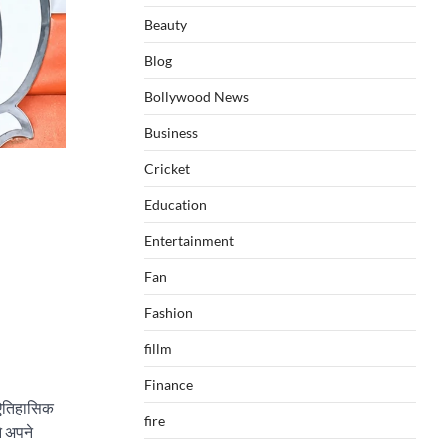
Beauty
Blog
Bollywood News
Business
Cricket
Education
Entertainment
Fan
Fashion
fillm
Finance
े ऐतिहासिक
fire
े अपने