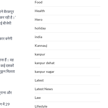
Food
Health
ने बैरकपुर
कर रही है।’
Hero
ाई बीजेपी
holiday
india
रकार बनेगी
Kannauj
kanpur
खास हैं। वह
kanpur dehat
े कई दशकों
 सुकून मिलता
kanpur nagar
Latest
Latest News
पुराना और
Law
 में 29
Lifestyle