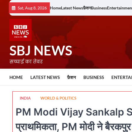
Skip
Sat, Aug 8, 2026
Home
Latest News
फ़ैशन
Business
Entertainmen
to
content
SBJ NEWS
सच्चाई का तेवर
HOME
LATEST NEWS
फ़ैशन
BUSINESS
ENTERTA
INDIA
WORLD & POLITICS
PM Modi Vijay Sankalp Sab
प्राथमिकता, PM मोदी ने बैरकपुर 