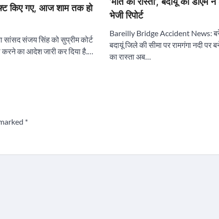
‘मौत का रास्ता’, बदायूं की डीएम 
िफ्ट किए गए, आज शाम तक हो
भेजी रिपोर्ट
Bareilly Bridge Accident News: ब
सांसद संजय सिंह को सुप्रीम कोर्ट
बदायूं जिले की सीमा पर रामगंगा नदी पर बन
ा करने का आदेश जारी कर दिया है.…
का रास्ता अब…
e marked
*