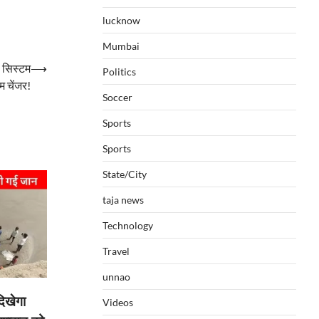
lucknow
Mumbai
ा सिस्टम
⟶
Politics
म चेंजर!
Soccer
Sports
Sports
State/City
taja news
Technology
Travel
unnao
दिखेगा
Videos