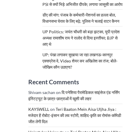
PSI से क्यों भिड़े अभिजीत दीपके; लगाया जासूसी का आरोप
डीए की मांग: पंजाब के कर्मचारी-पेंशनर्स का हल्ला बोल,
विधानसभा घेराव के लिए बढ़े; पुलिस ने चलाई वाटर कैनन
UP Politics: जयंत चौधरी को बड़ा झटका, यूपी प्रदेश
अध्यक्ष रामाशीष राय ने रालोद से दिया इस्तीफा; BJP से
आए थे
UP: पंखा लगाकर सुखाया जा रहा लखनऊ-कानपुर
एक्सप्रेस वे, Video शेयर कर अखिलेश का तंज; बोले-
जोखिम कौन उठाएगा?
Recent Comments
Shivam sachan
on
दि पनेशिया पैरामेडिकल साइंसेज एंड नर्सिंग
इंस्टिट्यूट के छात्र-छात्राओं में खुशी की लहर
KAYSWELL
on
Teri Baaton Mein Aisa Uljha Jiya :
मजेदार है रोबोट-इंसान की लव स्टोरी, शाहिद-कृति का रोमांस-कॉमेडी
जीत लेगी दिल