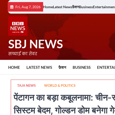
Skip
Fri, Aug 7, 2026
Home
Latest News
फ़ैशन
Business
Entertainmen
to
content
SBJ NEWS
सच्चाई का तेवर
HOME
LATEST NEWS
फ़ैशन
BUSINESS
ENTERTA
TAJA NEWS
WORLD & POLITICS
पेंटागन का बड़ा कबूलनामा: चीन-र
सिस्टम बेदम, गोल्डन डोम बनेगा गे