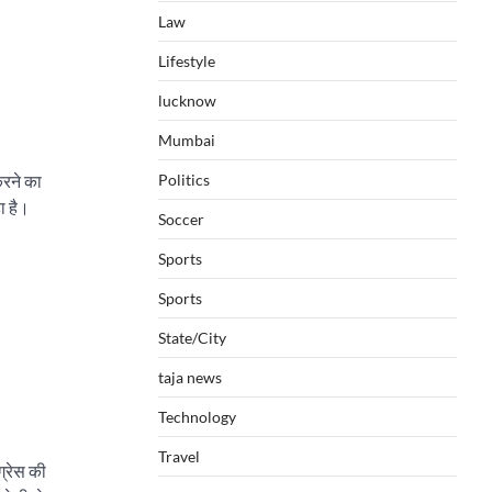
Law
Lifestyle
lucknow
Mumbai
रने का
Politics
ा है।
Soccer
Sports
Sports
State/City
taja news
Technology
Travel
ग्रेस की