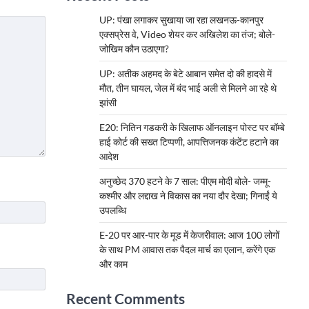
UP: पंखा लगाकर सुखाया जा रहा लखनऊ-कानपुर
एक्सप्रेस वे, Video शेयर कर अखिलेश का तंज; बोले-
जोखिम कौन उठाएगा?
UP: अतीक अहमद के बेटे आबान समेत दो की हादसे में
मौत, तीन घायल, जेल में बंद भाई अली से मिलने आ रहे थे
झांसी
E20: नितिन गडकरी के खिलाफ ऑनलाइन पोस्ट पर बॉम्बे
हाई कोर्ट की सख्त टिप्पणी, आपत्तिजनक कंटेंट हटाने का
आदेश
अनुच्छेद 370 हटने के 7 साल: पीएम मोदी बोले- जम्मू-
कश्मीर और लद्दाख ने विकास का नया दौर देखा; गिनाईं ये
उपलब्धि
E-20 पर आर-पार के मूड में केजरीवाल: आज 100 लोगों
के साथ PM आवास तक पैदल मार्च का एलान, करेंगे एक
और काम
Recent Comments