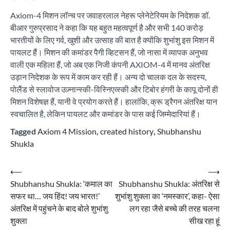
Axiom-4 मिशन लॉन्च पर जवाहरलाल नेहरू प्लेनेटेरियम के निदेशक डॉ.
बीआर गुरुप्रसाद ने कहा कि यह बहुत महत्वपूर्ण है और सभी 140 करोड़
भारतीयों के लिए गर्व, खुशी और उत्साह की बात है क्योंकि शुभांशु इस मिशन में
पायलट हैं। मिशन की कमांडर पैगी व्हिटसन हैं, जो नासा में व्यापक अनुभव
वाली एक महिला हैं, जो अब एक निजी कंपनी AXIOM-4 में मानव अंतरिक्ष
उड़ान निदेशक के रूप में काम कर रही हैं। अन्य दो चालक दल के सदस्य,
पोलैंड से स्लावोज उज़्नान्स्की-विस्निएव्स्की और टिबोर हंगरी के कापू दोनों ही
मिशन विशेषज्ञ हैं, यानी वे प्रयोग करते हैं। हालांकि, क्रू ड्रैगन अंतरिक्ष यान
स्वचालित है, लेकिन पायलट और कमांडर के पास कई जिम्मेदारियां हैं।
Tagged
Axiom 4 Mission
,
created history
,
Shubhanshu
Shukla
Post
⟵
⟶
Shubhanshu Shukla: ‘कमाल का
Shubhanshu Shukla: अंतरिक्ष से
navigation
सफर था… जय हिंद! जय भारत!’
शुभांशु शुक्ला का ‘नमस्कार’, कहा- ऐसा
अंतरिक्ष में पहुंचने के बाद बोले शुभांशु
लग रहा जैसे बच्चे की तरह चलना
शुक्ला
सीख रहा हूं