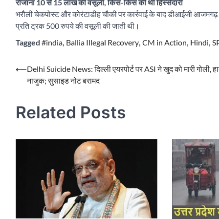
रोजाना 10 से 15 लाख की वसूली, किस-किस की थी हिस्सेदारी
भरौली चेकपोस्ट और कोरंटाडीह चौकी पर कार्रवाई के बाद डीआईजी आजमगढ़ वै
प्रति ट्रक 500 रुपये की वसूली की जाती थी।
Tagged
#india
,
Ballia Illegal Recovery
,
CM in Action
,
Hindi
,
S
Post
⟵
Delhi Suicide News: दिल्ली एयरपोर्ट पर ASI ने खुद को मारी गोली, 
नाजुक; सुसाइड नोट बरामद
navigation
Related Posts