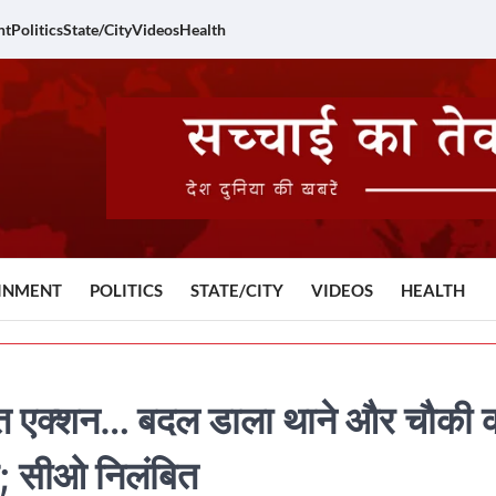
nt
Politics
State/City
Videos
Health
INMENT
POLITICS
STATE/CITY
VIDEOS
HEALTH
्त एक्शन… बदल डाला थाने और चौकी 
ज; सीओ निलंबित