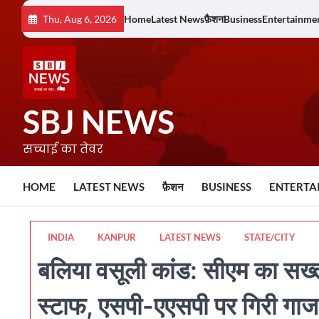
Skip
Thu, Aug 6, 2026
Home
Latest News
फ़ैशन
Business
Entertainme
to
content
SBJ NEWS
सच्चाई का तेवर
HOME
LATEST NEWS
फ़ैशन
BUSINESS
ENTERTA
INDIA
KANPUR
LATEST NEWS
STATE/CITY
बलिया वसूली कांड: सीएम का सख
स्टाफ, एसपी-एएसपी पर गिरी गा