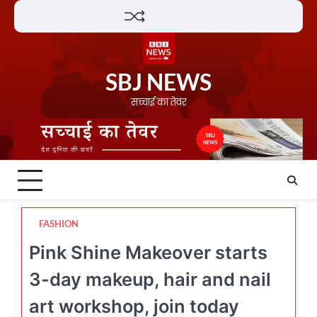
Skip
Lifestyle
About
Contact
to
content
SBJ NEWS
सच्चाई का तेवर
FASHION
Pink Shine Makeover starts
3-day makeup, hair and nail
art workshop, join today