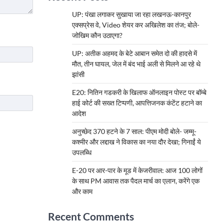
UP: पंखा लगाकर सुखाया जा रहा लखनऊ-कानपुर
एक्सप्रेस वे, Video शेयर कर अखिलेश का तंज; बोले-
जोखिम कौन उठाएगा?
UP: अतीक अहमद के बेटे आबान समेत दो की हादसे में
मौत, तीन घायल, जेल में बंद भाई अली से मिलने आ रहे थे
झांसी
E20: नितिन गडकरी के खिलाफ ऑनलाइन पोस्ट पर बॉम्बे
हाई कोर्ट की सख्त टिप्पणी, आपत्तिजनक कंटेंट हटाने का
आदेश
अनुच्छेद 370 हटने के 7 साल: पीएम मोदी बोले- जम्मू-
कश्मीर और लद्दाख ने विकास का नया दौर देखा; गिनाईं ये
उपलब्धि
E-20 पर आर-पार के मूड में केजरीवाल: आज 100 लोगों
के साथ PM आवास तक पैदल मार्च का एलान, करेंगे एक
और काम
Recent Comments