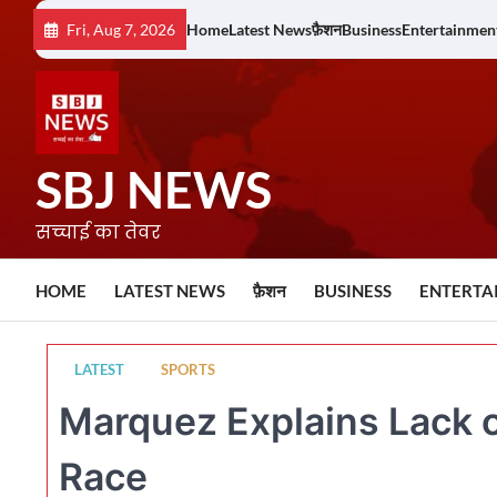
Skip
Fri, Aug 7, 2026
Home
Latest News
फ़ैशन
Business
Entertainmen
to
content
SBJ NEWS
सच्चाई का तेवर
HOME
LATEST NEWS
फ़ैशन
BUSINESS
ENTERTA
LATEST
SPORTS
Marquez Explains Lack 
Race