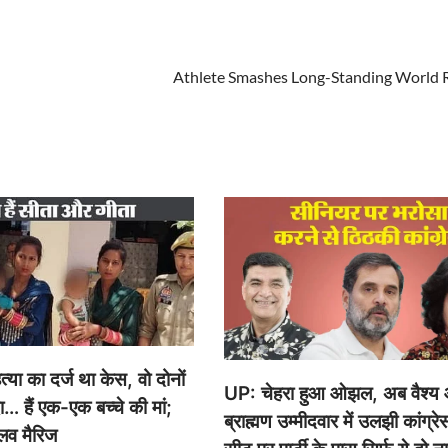
Athlete Smashes Long-Standing World 
या का दर्ज था केस, वो दोनों
UP: चेहरा हुआ ओझल, अब वैश्य
दा… हैं एक-एक बच्चे की मां;
ब्राह्मण उम्मीदवार में उलझी कांग्र
 लव मैरिज