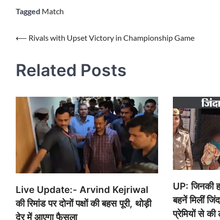
Tagged
Match
Post
⟵
Rivals with Upset Victory in Championship Game
navigation
Related Posts
UP: जिनकी हत्
Live Update:- Arvind Kejriwal
बहनें मिलीं जिं
की रिमांड पर दोनों पक्षों की बहस पूरी, थोड़ी
प्रेमियों से की
देर में आएगा फैसला