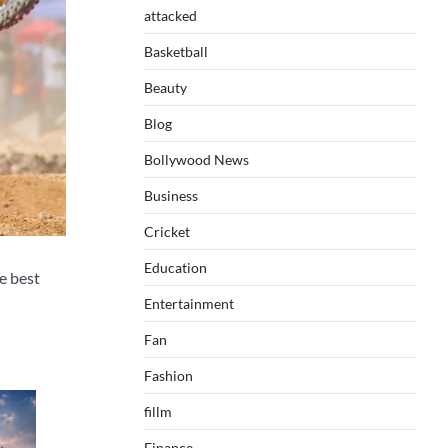
attacked
Basketball
Beauty
Blog
Bollywood News
Business
Cricket
Education
e best
Entertainment
Fan
Fashion
fillm
Finance