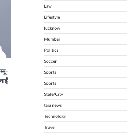
Law
Lifestyle
lucknow
Mumbai
Politics
Soccer
्मू-
Sports
नाईं
Sports
State/City
taja news
Technology
Travel