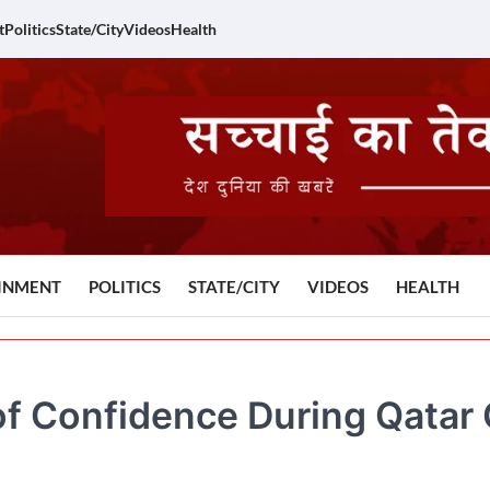
t
Politics
State/City
Videos
Health
INMENT
POLITICS
STATE/CITY
VIDEOS
HEALTH
of Confidence During Qatar