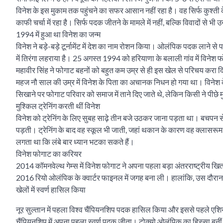
विनेश के इस मुकाम तक पहुंचने का सफर आसान नहीं रहा है। वह सिर्फ कुश्ती के 
काफी चर्चा में रहा है। सिर्फ पदक जीतने के मामले में नहीं, बल्कि विवादों से भ
1994 में हुआ था विनेश का जन्म
विनेश ने बड़े-बड़े टूर्नामेंट में देश का नाम रोशन किया। ओलंपिक पदक लाने से
में तिरंगा लहराया है। 25 अगस्त 1994 को हरियाणा के बलाली गांव में विनेश फ
महावीर सिंह ने फोगाट बहनों को बहुत कम उम्र से ही इस खेल से परिचय करा 
महज नौ साल की उम्र में विनेश के पिता का अचानक निधन हो गया था। विनेश क
सिखाने पर फोगाट परिवार को समाज में ताने दिए जाते थे, लेकिन किसी ने पीछे 
मुश्किल ट्रेनिंग करती थीं विनेश
विनेश को ट्रेनिंग के लिए सुबह साढ़े तीन बजे उठकर जाना पड़ता था। बचपन से 
पड़ती। ट्रेनिंग के बाद वह स्कूल भी जाती, जहां थकान के कारण वह क्लासरूम म
लगता था कि लंबे बार ध्यान भटका सकते हैं।
विनेश फोगाट का करियर
2014 कॉमनवेल्थ गेम्स में विनेश फोगाट ने अपना पहला बड़ा अंतरराष्ट्रीय खित
2016 रियो ओलंपिक के क्वार्टर फाइनल में जगह बना ली। हालांकि, उस दौरान व
खेलों में स्वर्ण हासिल किया
नूर सुल्तान में पहला विश्व चैंपियनशिप पदक हासिल किया और इससे पहले एश
चैंपियनशिप में अपना पहला स्वर्ण पदक जीता। टोक्यो ओलंपिक का हिस्सा बनीं