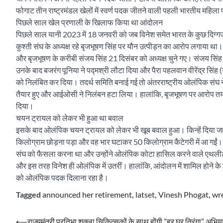
फोगाट तीन राष्ट्रमंडल खेलों में स्वर्ण पदक जीतने वाली पहली भारतीय महिला
पिछले साल खेल प्रणाली के खिलाफ किया था आंदोलन
पिछले साल यानी 2023 में 18 जनवरी को जब विनेश समेत भारत के कुछ दिग्गज प
कुश्ती संघ के अध्यक्ष रहे बृजभूषण सिंह पर यौन उत्पीड़न का आरोप लगाया था।
और बृजभूषण के करीबी संजय सिंह 21 दिसंबर को अध्यक्ष चुने गए। संजय सिंह 
उनके बाद बजरंग पूनिया ने पद्मश्री लौटा दिया और पैरा पहलवान वीरेंद्र सिंह 
को निलंबित कर दिया। तदर्थ समिति बनाई गई तो अंतरराष्ट्रीय ओलंपिक संघ न
तैयार हुए और आईओसी ने निलंबन हटा लिया। हालांकि, बृजभूषण पर आरोप तय हो
दिया।
चयन ट्रायल को लेकर भी हुआ था बवाल
इसके बाद ओलंपिक चयन ट्रायल को लेकर भी खूब बवाल हुआ। किन्हें दिया जाएग
किलोग्राम छोड़ना पड़ा और वह भार घटाकर 50 किलोग्राम कैटेगरी में आ गईं
संघ को फैसला करना था और उन्होंने ओलंपिक कोटा हासिल करने वाले एथलीट्स 
और इस तरह विनेश ही ओलंपिक में उतरीं। हालांकि, आंदोलन में शामिल होने क
को ओलंपिक पदक दिलाना रहा है।
Tagged
announced her retirement
,
latset
,
Vinesh Phogat
,
wre
Post
⟵
राज्यमंत्री प्रतिभा शुक्ला चिकित्सकों के साथ होंगी ”हर घर तिरंगा” अभिया