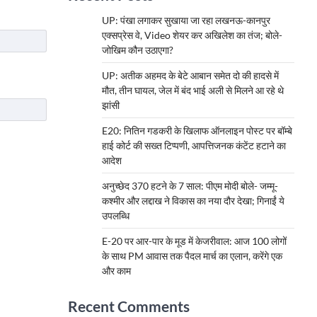
UP: पंखा लगाकर सुखाया जा रहा लखनऊ-कानपुर
एक्सप्रेस वे, Video शेयर कर अखिलेश का तंज; बोले-
जोखिम कौन उठाएगा?
UP: अतीक अहमद के बेटे आबान समेत दो की हादसे में
मौत, तीन घायल, जेल में बंद भाई अली से मिलने आ रहे थे
झांसी
E20: नितिन गडकरी के खिलाफ ऑनलाइन पोस्ट पर बॉम्बे
हाई कोर्ट की सख्त टिप्पणी, आपत्तिजनक कंटेंट हटाने का
आदेश
अनुच्छेद 370 हटने के 7 साल: पीएम मोदी बोले- जम्मू-
कश्मीर और लद्दाख ने विकास का नया दौर देखा; गिनाईं ये
उपलब्धि
E-20 पर आर-पार के मूड में केजरीवाल: आज 100 लोगों
के साथ PM आवास तक पैदल मार्च का एलान, करेंगे एक
और काम
Recent Comments