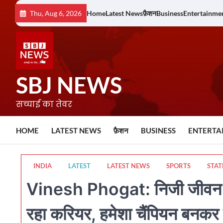
Skip
Thu, Aug 6, 2026
Home
Latest News
फ़ैशन
Business
Entertainme
to
content
SBJ NEWS
सच्चाई का तेवर
HOME
LATEST NEWS
फ़ैशन
BUSINESS
ENTERTA
INDIA
LATEST
LATEST NEWS
SPORTS
STAT
Vinesh Phogat: निजी जीवन में भी 
रहा करियर, हमेशा चैंपियन बनकर