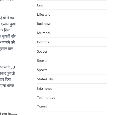
Law
Lifestyle
ियों ने तब
lucknow
का एलान हुआ
 कर दिया।
Mumbai
य कुश्ती संघ
Politics
ष मानने को
ा एलान कर
Soccer
Sports
भारवर्ग 53
Sports
ेकर कुश्ती
State/City
 कर दिया
 सपना भारत
taja news
Technology
Travel
रक्षा के
⟶