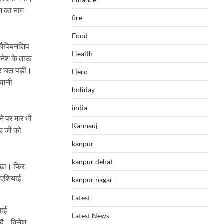
ेश का नाम
fire
Food
 चैंपियनशिप
Health
विनेश के ताऊ
र चल पड़ीं।
Hero
लवानी
holiday
india
ने पर मार भी
Kannauj
ाऊ जी को
kanpur
kanpur dehat
बढ़ा। फिर
र एशियाई
kanpur nagar
Latest
याई
Latest News
है। विनेश