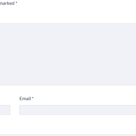
e marked
*
Email
*