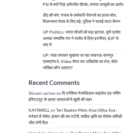
PSI से क्यों भिड़े अभिजीत दीपके; लगाया जासूसी का आरोप
डीए की मांग: पंजाब के कर्मचारी-पेंशनर्स का हल्ला बोल,
विधानसभा घेराव के लिए बढ़े; पुलिस ने चलाई वाटर कैनन
UP Politics: जयंत चौधरी को बड़ा झटका, यूपी प्रदेश
अध्यक्ष रामाशीष राय ने रालोद से दिया इस्तीफा; BJP से
आए थे
UP: पंखा लगाकर सुखाया जा रहा लखनऊ-कानपुर
एक्सप्रेस वे, Video शेयर कर अखिलेश का तंज; बोले-
जोखिम कौन उठाएगा?
Recent Comments
Shivam sachan
on
दि पनेशिया पैरामेडिकल साइंसेज एंड नर्सिंग
इंस्टिट्यूट के छात्र-छात्राओं में खुशी की लहर
KAYSWELL
on
Teri Baaton Mein Aisa Uljha Jiya :
मजेदार है रोबोट-इंसान की लव स्टोरी, शाहिद-कृति का रोमांस-कॉमेडी
जीत लेगी दिल