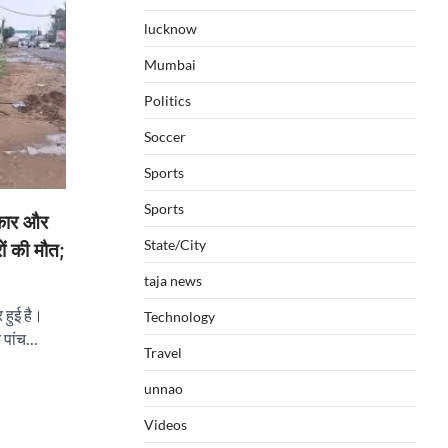
lucknow
Mumbai
Politics
Soccer
Sports
Sports
कार और
State/City
ों की मौत;
taja news
 हुई है।
Technology
ि पांच…
Travel
unnao
Videos