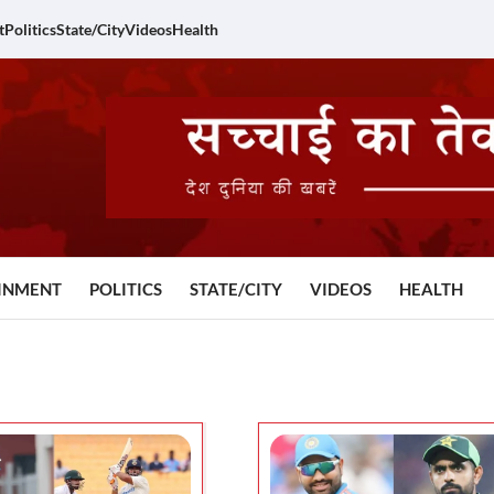
t
Politics
State/City
Videos
Health
INMENT
POLITICS
STATE/CITY
VIDEOS
HEALTH