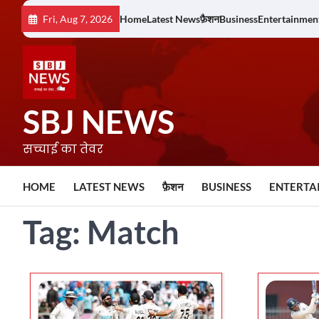
Skip
Fri, Aug 7, 2026
Home
Latest News
फ़ैशन
Business
Entertainmen
to
content
SBJ NEWS
सच्चाई का तेवर
HOME
LATEST NEWS
फ़ैशन
BUSINESS
ENTERTA
Tag:
Match