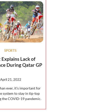
SPORTS
Explains Lack of
nce During Qatar GP
April 21, 2022
an ever, it’s important for
 system to stay in tip-top
ng the COVID-19 pandemic.