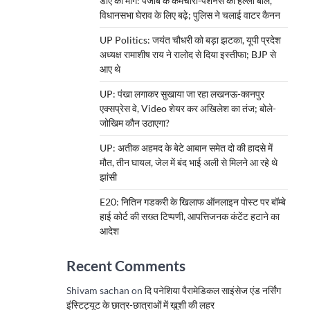
डीए की मांग: पंजाब के कर्मचारी-पेंशनर्स का हल्ला बोल,
विधानसभा घेराव के लिए बढ़े; पुलिस ने चलाई वाटर कैनन
UP Politics: जयंत चौधरी को बड़ा झटका, यूपी प्रदेश
अध्यक्ष रामाशीष राय ने रालोद से दिया इस्तीफा; BJP से
आए थे
UP: पंखा लगाकर सुखाया जा रहा लखनऊ-कानपुर
एक्सप्रेस वे, Video शेयर कर अखिलेश का तंज; बोले-
जोखिम कौन उठाएगा?
UP: अतीक अहमद के बेटे आबान समेत दो की हादसे में
मौत, तीन घायल, जेल में बंद भाई अली से मिलने आ रहे थे
झांसी
E20: नितिन गडकरी के खिलाफ ऑनलाइन पोस्ट पर बॉम्बे
हाई कोर्ट की सख्त टिप्पणी, आपत्तिजनक कंटेंट हटाने का
आदेश
Recent Comments
Shivam sachan
on
दि पनेशिया पैरामेडिकल साइंसेज एंड नर्सिंग
इंस्टिट्यूट के छात्र-छात्राओं में खुशी की लहर