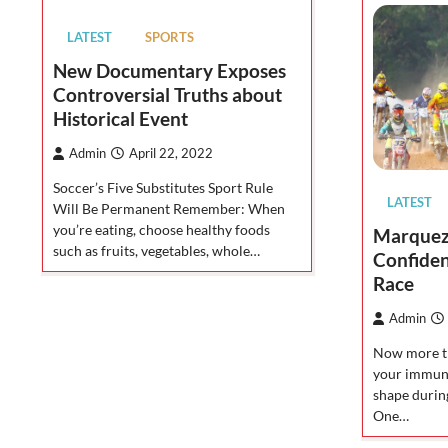
LATEST
SPORTS
New Documentary Exposes
Controversial Truths about
Historical Event
Admin
April 22, 2022
Soccer’s Five Substitutes Sport Rule
LATEST
Will Be Permanent Remember: When
you’re eating, choose healthy foods
Marquez 
such as fruits, vegetables, whole…
Confide
Race
Admin
Now more th
your immune
shape duri
One…