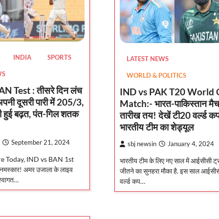
INDIA
SPORTS
LATEST NEWS
WS
WORLD & POLITICS
N Test : तीसरे दिन लंच
IND vs PAK T20 World 
नी दूसरी पारी में 205/3,
Match:- भारत-पाकिस्तान मैच
 हुई बढ़त, पंत-गिल शतक
तारीख तय! देखें टी20 वर्ल्ड कप 
भारतीय टीम का शेड्यूल
September 21, 2024
sbj newsin
January 4, 2024
re Today, IND vs BAN 1st
भारतीय टीम के लिए नए साल में आईसीसी ट्
नमस्कार! अमर उजाला के लाइव
जीतने का सुनहरा मौका है. इस साल आईसी
 स्वागत…
वर्ल्ड कप…