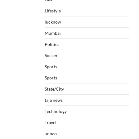
Lifestyle
lucknow
Mumbai
Politics
Soccer
Sports
Sports
State/City
taja news
Technology
Travel
unnao