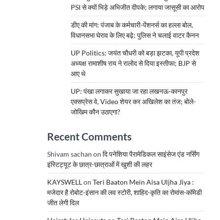
PSI से क्यों भिड़े अभिजीत दीपके; लगाया जासूसी का आरोप
डीए की मांग: पंजाब के कर्मचारी-पेंशनर्स का हल्ला बोल,
विधानसभा घेराव के लिए बढ़े; पुलिस ने चलाई वाटर कैनन
UP Politics: जयंत चौधरी को बड़ा झटका, यूपी प्रदेश
अध्यक्ष रामाशीष राय ने रालोद से दिया इस्तीफा; BJP से
आए थे
UP: पंखा लगाकर सुखाया जा रहा लखनऊ-कानपुर
एक्सप्रेस वे, Video शेयर कर अखिलेश का तंज; बोले-
जोखिम कौन उठाएगा?
Recent Comments
Shivam sachan
on
दि पनेशिया पैरामेडिकल साइंसेज एंड नर्सिंग
इंस्टिट्यूट के छात्र-छात्राओं में खुशी की लहर
KAYSWELL
on
Teri Baaton Mein Aisa Uljha Jiya :
मजेदार है रोबोट-इंसान की लव स्टोरी, शाहिद-कृति का रोमांस-कॉमेडी
जीत लेगी दिल