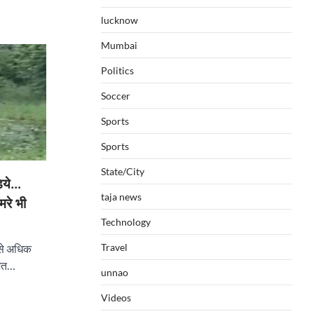
lucknow
Mumbai
Politics
Soccer
Sports
Sports
State/City
़िये…
taja news
मरे भी
Technology
Travel
 से अधिक
दहशत…
unnao
Videos