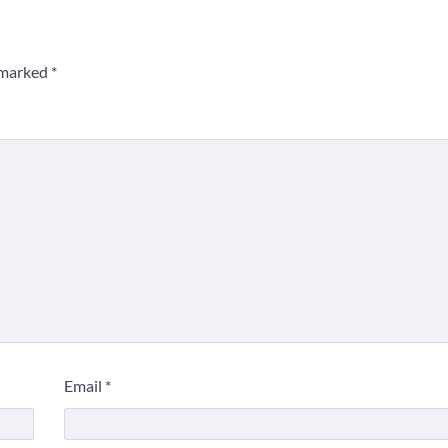
e marked
*
Email
*