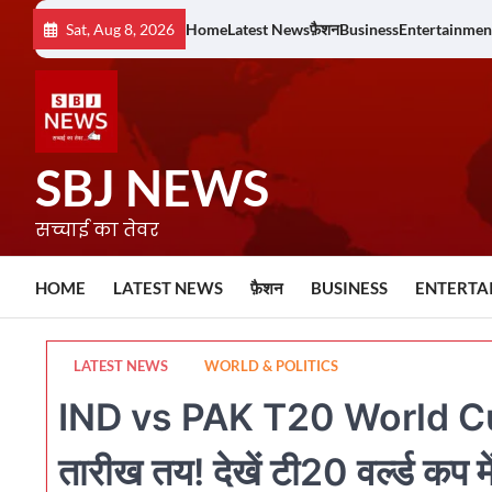
Skip
Sat, Aug 8, 2026
Home
Latest News
फ़ैशन
Business
Entertainmen
to
content
SBJ NEWS
सच्चाई का तेवर
HOME
LATEST NEWS
फ़ैशन
BUSINESS
ENTERTA
LATEST NEWS
WORLD & POLITICS
IND vs PAK T20 World Cup
तारीख तय! देखें टी20 वर्ल्ड कप म