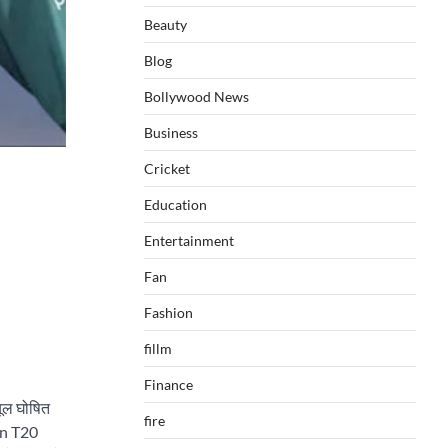
Beauty
Blog
Bollywood News
Business
Cricket
Education
Entertainment
Fan
Fashion
fillm
Finance
यूल घोषित
fire
 in T20