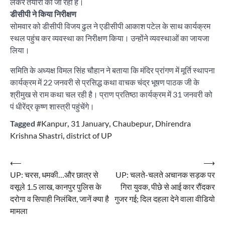
लेकर तैयारी की जा रही है।
डीसीपी ने किया निरीक्षण
सोमवार को डीसीपी विजय ढुल ने एडीसीपी आकाश पटेल के साथ कार्यक्रम
स्थल पहुंच कर व्यवस्था का निरीक्षण किया। उन्होंने व्यवस्थाओं का जायजा
लिया।
समिति के अध्यक्ष विमल सिंह चौहान ने बताया कि मंदिर प्रांगण में मूर्ति स्थापना
कार्यक्रम में 22 जनवरी से प्रसिद्ध कथा वाचक चंद्र भूषण पाठक जी के
श्रीमुख से राम कथा चल रही है। प्राण प्रतिष्ठा कार्यक्रम में 31 जनवरी को
पं धीरेंद्र कृष्ण शास्त्री पहुंचेंगे।
Tagged
#Kanpur
,
31 January
,
Chaubepur
,
Dhirendra
Krishna Shastri
,
district of UP
Post
⟵
⟶
UP: चरस, धमकी…और छात्र से
UP: चलते-चलते अचानक सड़क पर
navigation
वसूले 1.5 लाख, कानपुर पुलिस के
गिरा युवक, पीछे से आई कार रौंदकर
दरोगा व सिपाही निलंबित, जानें क्या है
गुजर गई; दिल दहला देने वाला वीडियो
मामला