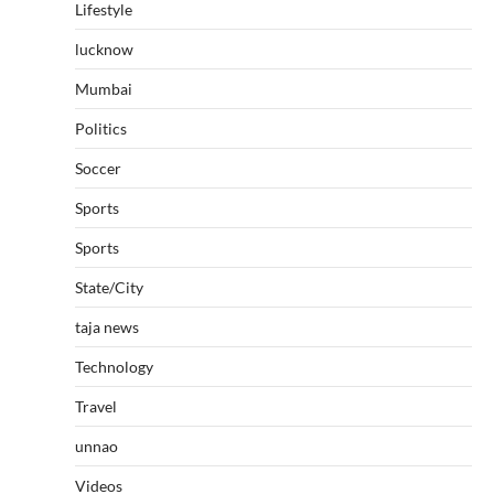
Lifestyle
lucknow
Mumbai
Politics
Soccer
Sports
Sports
State/City
taja news
Technology
Travel
unnao
Videos