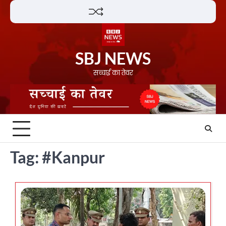
Skip
Lifestyle
About
Contact
to
content
SBJ NEWS
सच्चाई का तेवर
Tag:
#Kanpur