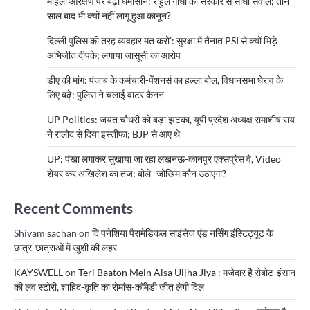
महिला आरक्षण पर बढ़ा घमासान: राहुल गांधी का सरकार से सीधा सवाल; तीन
साल बाद भी क्यों नहीं लागू हुआ कानून?
दिल्ली पुलिस की तरह व्यवहार मत करो’: सुरक्षा में तैनात PSI से क्यों भिड़े
अभिजीत दीपके; लगाया जासूसी का आरोप
डीए की मांग: पंजाब के कर्मचारी-पेंशनर्स का हल्ला बोल, विधानसभा घेराव के
लिए बढ़े; पुलिस ने चलाई वाटर कैनन
UP Politics: जयंत चौधरी को बड़ा झटका, यूपी प्रदेश अध्यक्ष रामाशीष राय
ने रालोद से दिया इस्तीफा; BJP से आए थे
UP: पंखा लगाकर सुखाया जा रहा लखनऊ-कानपुर एक्सप्रेस वे, Video
शेयर कर अखिलेश का तंज; बोले- जोखिम कौन उठाएगा?
Recent Comments
Shivam sachan
on
दि पनेशिया पैरामेडिकल साइंसेज एंड नर्सिंग इंस्टिट्यूट के
छात्र-छात्राओं में खुशी की लहर
KAYSWELL
on
Teri Baaton Mein Aisa Uljha Jiya : मजेदार है रोबोट-इंसान
की लव स्टोरी, शाहिद-कृति का रोमांस-कॉमेडी जीत लेगी दिल