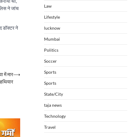
 कराया था,
Law
लिस ने जांच
Lifestyle
द डॉक्टर ने
lucknow
Mumbai
Politics
Soccer
Sports
 में मार
⟶
 हथियार
Sports
State/City
taja news
Technology
Travel