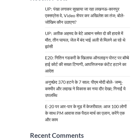
UP: पंखा लगाकर सुखाया जा रहा लखनऊ-कानपुर
एक्सप्रेस वे, Video शेयर कर अखिलेश का तंज; बोले-
जोखिम कौन उठाएगा?
UP: अतीक अहमद के बेटे आबान समेत दो की हादसे में
मौत, तीन घायल, जेल में बंद भाई अली से मिलने आ रहे थे
झांसी
E20: नितिन गडकरी के खिलाफ ऑनलाइन पोस्ट पर बॉम्बे
हाई कोर्ट की सख्त टिप्पणी, आपत्तिजनक कंटेंट हटाने का
आदेश
अनुच्छेद 370 हटने के 7 साल: पीएम मोदी बोले- जम्मू-
कश्मीर और लद्दाख ने विकास का नया दौर देखा; गिनाईं ये
उपलब्धि
E-20 पर आर-पार के मूड में केजरीवाल: आज 100 लोगों
के साथ PM आवास तक पैदल मार्च का एलान, करेंगे एक
और काम
Recent Comments