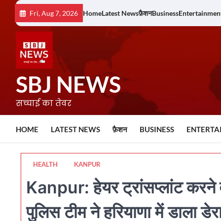
Skip
Fri, Aug 7, 2026
Home
Latest News
फ़ैशन
Business
Entertainmen
to
content
SBJ NEWS
सच्चाई का तेवर
HOME
LATEST NEWS
फ़ैशन
BUSINESS
ENTERTA
HEALTH
KANPUR
Kanpur: हेयर ट्रांसप्लांट करने 
पुलिस टीम ने हरियाणा में डाला डेर