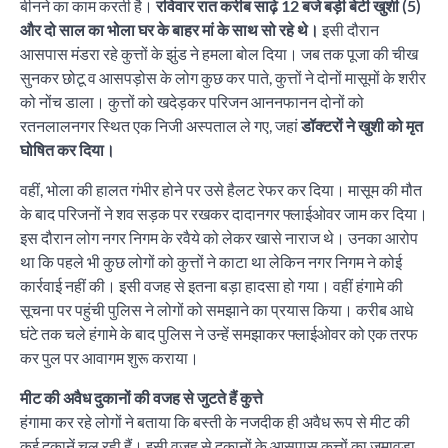
बीनने का काम करती है।
रविवार रात करीब साढ़े 12 बजे बड़ी बेटी खुशी (5)
और दो साल का भोला घर के बाहर मां के साथ सो रहे थे।
इसी दौरान
आसपास मंडरा रहे कुत्तों के झुंड ने हमला बोल दिया। जब तक पूजा की चीख
सुनकर छोटू व आसपड़ोस के लोग कुछ कर पाते, कुत्तों ने दोनों मासूमों के शरीर
को नोंच डाला। कुत्तों को खदेड़कर परिजन आननफानन दोनों को
रतनलालनगर स्थित एक निजी अस्पताल ले गए, जहां
डॉक्टरों ने खुशी को मृत
घोषित कर दिया।
वहीं, भोला की हालत गंभीर होने पर उसे हैलट रेफर कर दिया। मासूम की मौत
के बाद परिजनों ने शव सड़क पर रखकर दादानगर फ्लाईओवर जाम कर दिया।
इस दौरान लोग नगर निगम के रवैये को लेकर खासे नाराज थे। उनका आरोप
था कि पहले भी कुछ लोगों को कुत्तों ने काटा था लेकिन नगर निगम ने कोई
कार्रवाई नहीं की। इसी वजह से इतना बड़ा हादसा हो गया। वहीं हंगामे की
सूचना पर पहुंची पुलिस ने लोगों को समझाने का प्रयास किया। करीब आधे
घंटे तक चले हंगामे के बाद पुलिस ने उन्हें समझाकर फ्लाईओवर को एक तरफ
कर पुल पर आवागम शुरू कराया।
मीट की अवैध दुकानों की वजह से जुटते हैं कुत्ते
हंगामा कर रहे लोगों ने बताया कि बस्ती के नजदीक ही अवैध रूप से मीट की
कई दुकानें चल रही हैं। इसी वजह से दुकानों के आसपास कुत्तों का जमावड़ा