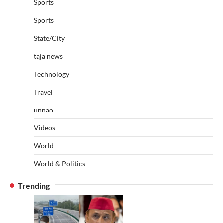
Sports
Sports
State/City
taja news
Technology
Travel
unnao
Videos
World
World & Politics
Trending