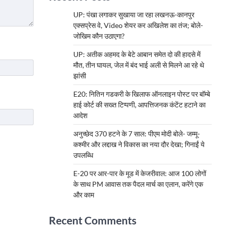
UP: पंखा लगाकर सुखाया जा रहा लखनऊ-कानपुर
एक्सप्रेस वे, Video शेयर कर अखिलेश का तंज; बोले-
जोखिम कौन उठाएगा?
UP: अतीक अहमद के बेटे आबान समेत दो की हादसे में
मौत, तीन घायल, जेल में बंद भाई अली से मिलने आ रहे थे
झांसी
E20: नितिन गडकरी के खिलाफ ऑनलाइन पोस्ट पर बॉम्बे
हाई कोर्ट की सख्त टिप्पणी, आपत्तिजनक कंटेंट हटाने का
आदेश
अनुच्छेद 370 हटने के 7 साल: पीएम मोदी बोले- जम्मू-
कश्मीर और लद्दाख ने विकास का नया दौर देखा; गिनाईं ये
उपलब्धि
E-20 पर आर-पार के मूड में केजरीवाल: आज 100 लोगों
के साथ PM आवास तक पैदल मार्च का एलान, करेंगे एक
और काम
Recent Comments