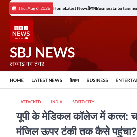
Skip
Thu, Aug 6, 2026
Home
Latest News
फ़ैशन
Business
Entertainme
to
content
SBJ NEWS
सच्चाई का तेवर
HOME
LATEST NEWS
फ़ैशन
BUSINESS
ENTERTA
ATTACKED
INDIA
STATE/CITY
यूपी के मेडिकल कॉलेज में कत्ल
मंजिल ऊपर टंकी तक कैसे पहुंचा?