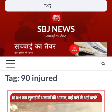
Skip
Lifestyle
About
Contact
to
content
SBJ NEWS
सच्चाई का तेवर
Tag:
90 injured