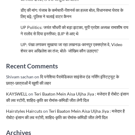
डीए की मांग: पंजाब के कर्मचारी-पेंशनर्स का हल्ला बोल, विधानसभा घेराव के
लिए बढ़े; पुलिस ने चलाई वाटर कैनन
UP Politics: जयंत चौधरी को बड़ा झटका, यूपी प्रदेश अध्यक्ष रामाशीष राय
ने रालोद से दिया इस्तीफा; BJP से आए थे
UP: पंखा लगाकर सुखाया जा रहा लखनऊ-कानपुर एक्सप्रेस वे, Video
शेयर कर अखिलेश का तंज; बोले- जोखिम कौन उठाएगा?
Recent Comments
Shivam sachan
on
दि पनेशिया पैरामेडिकल साइंसेज एंड नर्सिंग इंस्टिट्यूट के
छात्र-छात्राओं में खुशी की लहर
KAYSWELL
on
Teri Baaton Mein Aisa Uljha Jiya : मजेदार है रोबोट-इंसान
की लव स्टोरी, शाहिद-कृति का रोमांस-कॉमेडी जीत लेगी दिल
Hairstyles Haircuts
on
Teri Baaton Mein Aisa Uljha Jiya : मजेदार है
रोबोट-इंसान की लव स्टोरी, शाहिद-कृति का रोमांस-कॉमेडी जीत लेगी दिल
Archives