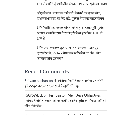
PSI से क्यों भिड़े अभिजीत दीपके; लगाया जासूसी का आरोप
डीए की मांग: पंजाब के कर्मचारी-पेंशनर्स का हल्ला बोल,
विधानसभा घेराव के लिए बढ़े; पुलिस ने चलाई वाटर कैनन
UP Politics: जयंत चौधरी को बड़ा झटका, यूपी प्रदेश
अध्यक्ष रामाशीष राय ने रालोद से दिया इस्तीफा; BJP से
आए थे
UP: पंखा लगाकर सुखाया जा रहा लखनऊ-कानपुर
एक्सप्रेस वे, Video शेयर कर अखिलेश का तंज; बोले-
जोखिम कौन उठाएगा?
Recent Comments
Shivam sachan
on
दि पनेशिया पैरामेडिकल साइंसेज एंड नर्सिंग
इंस्टिट्यूट के छात्र-छात्राओं में खुशी की लहर
KAYSWELL
on
Teri Baaton Mein Aisa Uljha Jiya :
मजेदार है रोबोट-इंसान की लव स्टोरी, शाहिद-कृति का रोमांस-कॉमेडी
जीत लेगी दिल