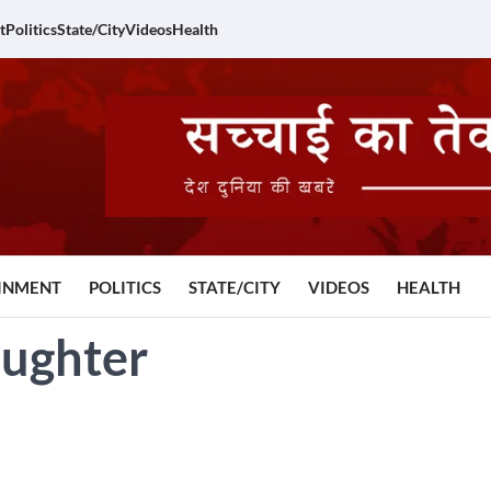
t
Politics
State/City
Videos
Health
INMENT
POLITICS
STATE/CITY
VIDEOS
HEALTH
aughter