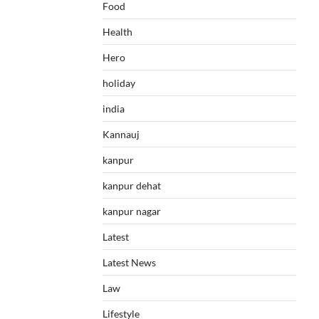
Food
Health
Hero
holiday
india
Kannauj
kanpur
kanpur dehat
kanpur nagar
Latest
Latest News
Law
Lifestyle