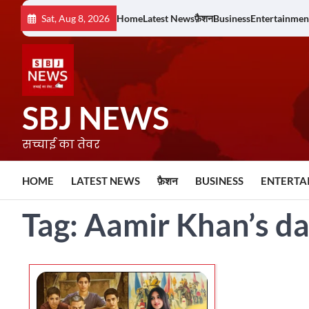
Skip
Sat, Aug 8, 2026
Home
Latest News
फ़ैशन
Business
Entertainmen
to
content
SBJ NEWS
सच्चाई का तेवर
HOME
LATEST NEWS
फ़ैशन
BUSINESS
ENTERTA
Tag:
Aamir Khan’s d