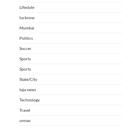
Lifestyle
lucknow
Mumbai
Politics
Soccer
Sports
Sports
State/City
taja news
Technology
Travel
unnao