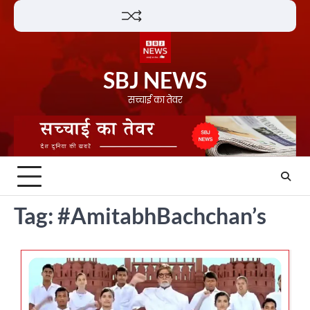
Skip
Lifestyle
About
Contact
to
content
SBJ NEWS
सच्चाई का तेवर
Tag:
#AmitabhBachchan’s