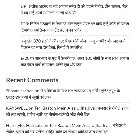
UP: अतीक अहमद के बेटे आबान समेत दो की हादसे में मौत, तीन घायल, जेल
में बंद भाई अली से मिलने आ रहे थे झांसी
E20: नितिन गडकरी के खिलाफ ऑनलाइन पोस्ट पर बॉम्बे हाई कोर्ट की सख्त
टिप्पणी, आपत्तिजनक कंटेंट हटाने का आदेश
अनुच्छेद 370 हटने के 7 साल: पीएम मोदी बोले- जम्मू-कश्मीर और लद्दाख ने
विकास का नया दौर देखा; गिनाईं ये उपलब्धि
E-20 पर आर-पार के मूड में केजरीवाल: आज 100 लोगों के साथ PM आवास
तक पैदल मार्च का एलान, करेंगे एक और काम
Recent Comments
Shivam sachan
on
दि पनेशिया पैरामेडिकल साइंसेज एंड नर्सिंग इंस्टिट्यूट के
छात्र-छात्राओं में खुशी की लहर
KAYSWELL
on
Teri Baaton Mein Aisa Uljha Jiya : मजेदार है रोबोट-इंसान
की लव स्टोरी, शाहिद-कृति का रोमांस-कॉमेडी जीत लेगी दिल
Hairstyles Haircuts
on
Teri Baaton Mein Aisa Uljha Jiya : मजेदार है
रोबोट-इंसान की लव स्टोरी, शाहिद-कृति का रोमांस-कॉमेडी जीत लेगी दिल