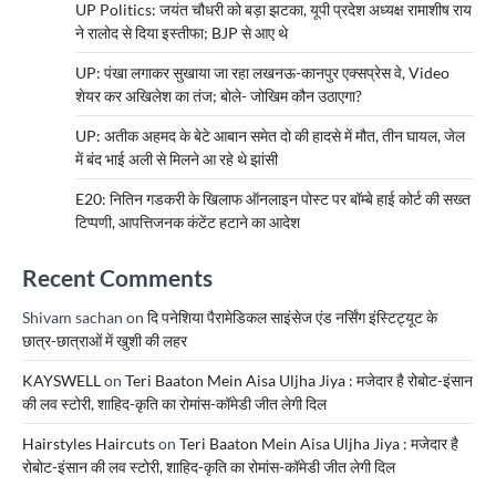
UP Politics: जयंत चौधरी को बड़ा झटका, यूपी प्रदेश अध्यक्ष रामाशीष राय
ने रालोद से दिया इस्तीफा; BJP से आए थे
UP: पंखा लगाकर सुखाया जा रहा लखनऊ-कानपुर एक्सप्रेस वे, Video
शेयर कर अखिलेश का तंज; बोले- जोखिम कौन उठाएगा?
UP: अतीक अहमद के बेटे आबान समेत दो की हादसे में मौत, तीन घायल, जेल
में बंद भाई अली से मिलने आ रहे थे झांसी
E20: नितिन गडकरी के खिलाफ ऑनलाइन पोस्ट पर बॉम्बे हाई कोर्ट की सख्त
टिप्पणी, आपत्तिजनक कंटेंट हटाने का आदेश
Recent Comments
Shivam sachan
on
दि पनेशिया पैरामेडिकल साइंसेज एंड नर्सिंग इंस्टिट्यूट के
छात्र-छात्राओं में खुशी की लहर
KAYSWELL
on
Teri Baaton Mein Aisa Uljha Jiya : मजेदार है रोबोट-इंसान
की लव स्टोरी, शाहिद-कृति का रोमांस-कॉमेडी जीत लेगी दिल
Hairstyles Haircuts
on
Teri Baaton Mein Aisa Uljha Jiya : मजेदार है
रोबोट-इंसान की लव स्टोरी, शाहिद-कृति का रोमांस-कॉमेडी जीत लेगी दिल