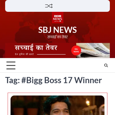
Skip
Lifestyle
About
Contact
to
content
SBJ NEWS
सच्चाई का तेवर
Tag:
#Bigg Boss 17 Winner