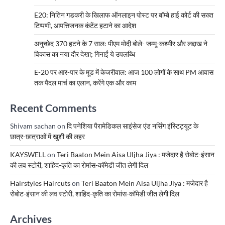
E20: नितिन गडकरी के खिलाफ ऑनलाइन पोस्ट पर बॉम्बे हाई कोर्ट की सख्त
टिप्पणी, आपत्तिजनक कंटेंट हटाने का आदेश
अनुच्छेद 370 हटने के 7 साल: पीएम मोदी बोले- जम्मू-कश्मीर और लद्दाख ने
विकास का नया दौर देखा; गिनाईं ये उपलब्धि
E-20 पर आर-पार के मूड में केजरीवाल: आज 100 लोगों के साथ PM आवास
तक पैदल मार्च का एलान, करेंगे एक और काम
Recent Comments
Shivam sachan
on
दि पनेशिया पैरामेडिकल साइंसेज एंड नर्सिंग इंस्टिट्यूट के
छात्र-छात्राओं में खुशी की लहर
KAYSWELL
on
Teri Baaton Mein Aisa Uljha Jiya : मजेदार है रोबोट-इंसान
की लव स्टोरी, शाहिद-कृति का रोमांस-कॉमेडी जीत लेगी दिल
Hairstyles Haircuts
on
Teri Baaton Mein Aisa Uljha Jiya : मजेदार है
रोबोट-इंसान की लव स्टोरी, शाहिद-कृति का रोमांस-कॉमेडी जीत लेगी दिल
Archives