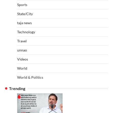
Sports
State/City
taja news
Technology
Travel
unnao
Videos
World
World & Politics
Trending