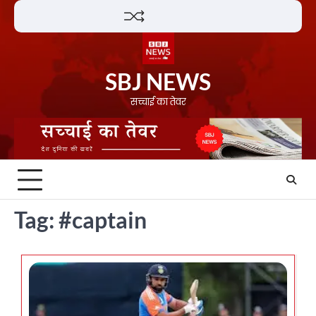
Skip
Lifestyle
About
Contact
to
content
SBJ NEWS
सच्चाई का तेवर
Tag:
#captain