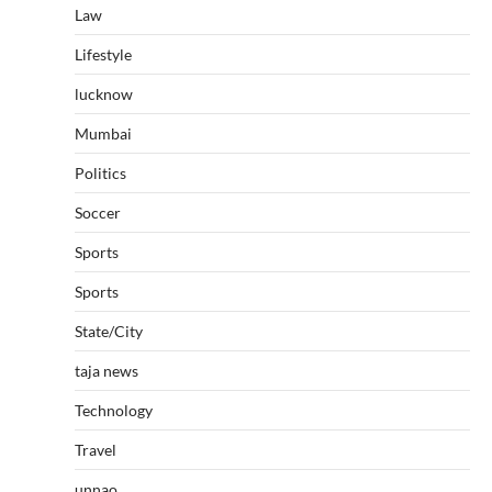
Law
Lifestyle
lucknow
Mumbai
Politics
Soccer
Sports
Sports
State/City
taja news
Technology
Travel
unnao