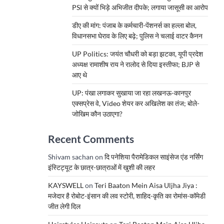
PSI से क्यों भिड़े अभिजीत दीपके; लगाया जासूसी का आरोप
डीए की मांग: पंजाब के कर्मचारी-पेंशनर्स का हल्ला बोल,
विधानसभा घेराव के लिए बढ़े; पुलिस ने चलाई वाटर कैनन
UP Politics: जयंत चौधरी को बड़ा झटका, यूपी प्रदेश
अध्यक्ष रामाशीष राय ने रालोद से दिया इस्तीफा; BJP से
आए थे
UP: पंखा लगाकर सुखाया जा रहा लखनऊ-कानपुर
एक्सप्रेस वे, Video शेयर कर अखिलेश का तंज; बोले-
जोखिम कौन उठाएगा?
Recent Comments
Shivam sachan
on
दि पनेशिया पैरामेडिकल साइंसेज एंड नर्सिंग
इंस्टिट्यूट के छात्र-छात्राओं में खुशी की लहर
KAYSWELL
on
Teri Baaton Mein Aisa Uljha Jiya :
मजेदार है रोबोट-इंसान की लव स्टोरी, शाहिद-कृति का रोमांस-कॉमेडी
जीत लेगी दिल