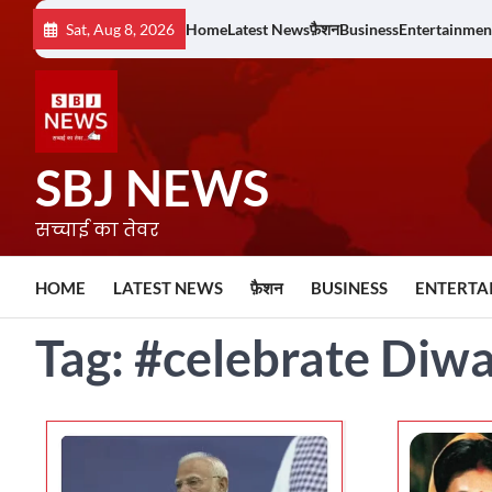
Skip
Sat, Aug 8, 2026
Home
Latest News
फ़ैशन
Business
Entertainmen
to
content
SBJ NEWS
सच्चाई का तेवर
HOME
LATEST NEWS
फ़ैशन
BUSINESS
ENTERTA
Tag:
#celebrate Diwa