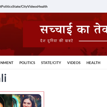
t
Politics
State/City
Videos
Health
INMENT
POLITICS
STATE/CITY
VIDEOS
HEALTH
li