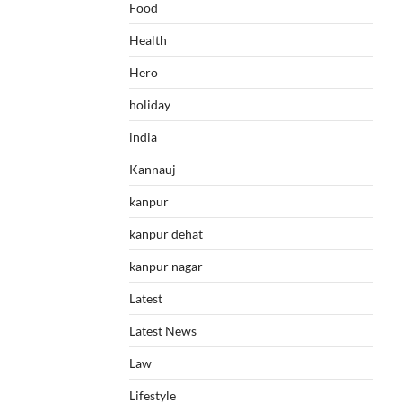
Food
Health
Hero
holiday
india
Kannauj
kanpur
kanpur dehat
kanpur nagar
Latest
Latest News
Law
Lifestyle