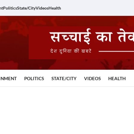
nt
Politics
State/City
Videos
Health
INMENT
POLITICS
STATE/CITY
VIDEOS
HEALTH