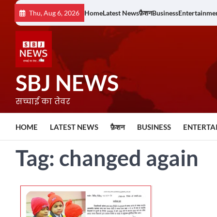
Skip
Thu, Aug 6, 2026
Home
Latest News
फ़ैशन
Business
Entertainme
to
content
SBJ NEWS
सच्चाई का तेवर
HOME
LATEST NEWS
फ़ैशन
BUSINESS
ENTERTA
Tag:
changed again