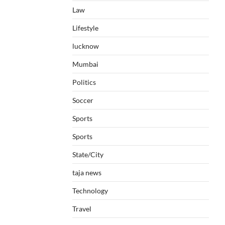
Law
Lifestyle
lucknow
Mumbai
Politics
Soccer
Sports
Sports
State/City
taja news
Technology
Travel