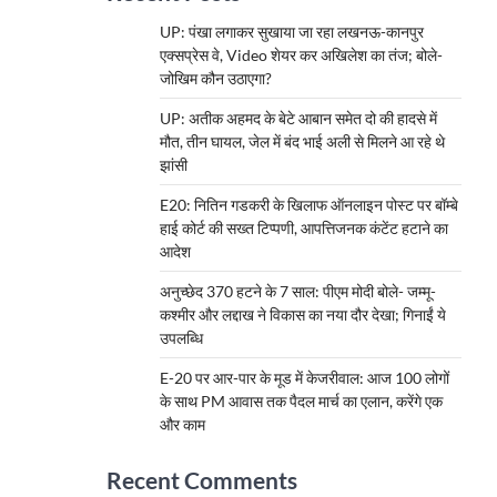
UP: पंखा लगाकर सुखाया जा रहा लखनऊ-कानपुर
एक्सप्रेस वे, Video शेयर कर अखिलेश का तंज; बोले-
जोखिम कौन उठाएगा?
UP: अतीक अहमद के बेटे आबान समेत दो की हादसे में
मौत, तीन घायल, जेल में बंद भाई अली से मिलने आ रहे थे
झांसी
E20: नितिन गडकरी के खिलाफ ऑनलाइन पोस्ट पर बॉम्बे
हाई कोर्ट की सख्त टिप्पणी, आपत्तिजनक कंटेंट हटाने का
आदेश
अनुच्छेद 370 हटने के 7 साल: पीएम मोदी बोले- जम्मू-
कश्मीर और लद्दाख ने विकास का नया दौर देखा; गिनाईं ये
उपलब्धि
E-20 पर आर-पार के मूड में केजरीवाल: आज 100 लोगों
के साथ PM आवास तक पैदल मार्च का एलान, करेंगे एक
और काम
Recent Comments