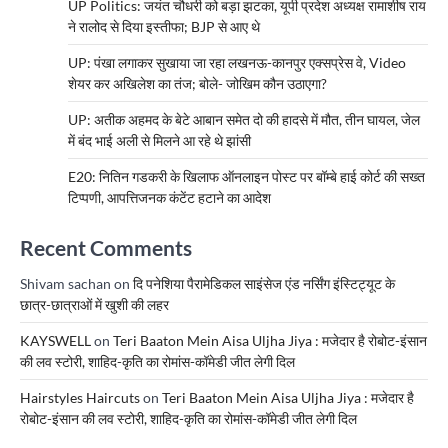
UP Politics: जयंत चौधरी को बड़ा झटका, यूपी प्रदेश अध्यक्ष रामाशीष राय
ने रालोद से दिया इस्तीफा; BJP से आए थे
UP: पंखा लगाकर सुखाया जा रहा लखनऊ-कानपुर एक्सप्रेस वे, Video
शेयर कर अखिलेश का तंज; बोले- जोखिम कौन उठाएगा?
UP: अतीक अहमद के बेटे आबान समेत दो की हादसे में मौत, तीन घायल, जेल
में बंद भाई अली से मिलने आ रहे थे झांसी
E20: नितिन गडकरी के खिलाफ ऑनलाइन पोस्ट पर बॉम्बे हाई कोर्ट की सख्त
टिप्पणी, आपत्तिजनक कंटेंट हटाने का आदेश
Recent Comments
Shivam sachan
on
दि पनेशिया पैरामेडिकल साइंसेज एंड नर्सिंग इंस्टिट्यूट के
छात्र-छात्राओं में खुशी की लहर
KAYSWELL
on
Teri Baaton Mein Aisa Uljha Jiya : मजेदार है रोबोट-इंसान
की लव स्टोरी, शाहिद-कृति का रोमांस-कॉमेडी जीत लेगी दिल
Hairstyles Haircuts
on
Teri Baaton Mein Aisa Uljha Jiya : मजेदार है
रोबोट-इंसान की लव स्टोरी, शाहिद-कृति का रोमांस-कॉमेडी जीत लेगी दिल