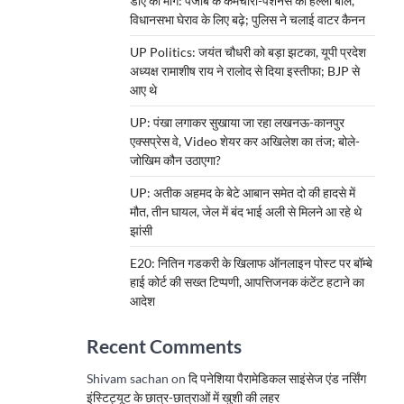
डीए की मांग: पंजाब के कर्मचारी-पेंशनर्स का हल्ला बोल,
विधानसभा घेराव के लिए बढ़े; पुलिस ने चलाई वाटर कैनन
UP Politics: जयंत चौधरी को बड़ा झटका, यूपी प्रदेश
अध्यक्ष रामाशीष राय ने रालोद से दिया इस्तीफा; BJP से
आए थे
UP: पंखा लगाकर सुखाया जा रहा लखनऊ-कानपुर
एक्सप्रेस वे, Video शेयर कर अखिलेश का तंज; बोले-
जोखिम कौन उठाएगा?
UP: अतीक अहमद के बेटे आबान समेत दो की हादसे में
मौत, तीन घायल, जेल में बंद भाई अली से मिलने आ रहे थे
झांसी
E20: नितिन गडकरी के खिलाफ ऑनलाइन पोस्ट पर बॉम्बे
हाई कोर्ट की सख्त टिप्पणी, आपत्तिजनक कंटेंट हटाने का
आदेश
Recent Comments
Shivam sachan
on
दि पनेशिया पैरामेडिकल साइंसेज एंड नर्सिंग
इंस्टिट्यूट के छात्र-छात्राओं में खुशी की लहर