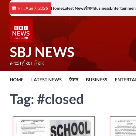
Skip
Fri, Aug 7, 2026
Home
Latest News
फ़ैशन
Business
Entertainmen
to
content
SBJ NEWS
सच्चाई का तेवर
HOME
LATEST NEWS
फ़ैशन
BUSINESS
ENTERTA
Tag:
#closed