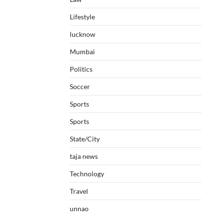
Lifestyle
lucknow
Mumbai
Politics
Soccer
Sports
Sports
State/City
taja news
Technology
Travel
unnao