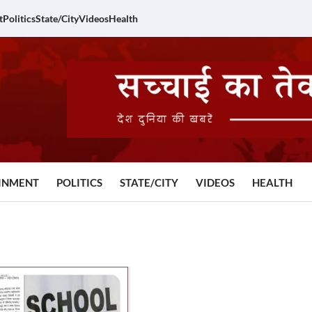
t
Politics
State/City
Videos
Health
INMENT
POLITICS
STATE/CITY
VIDEOS
HEALTH