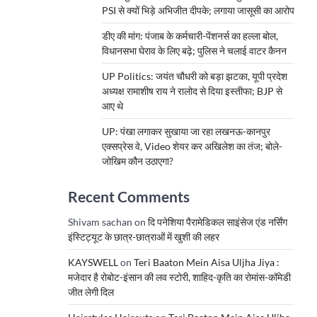
PSI से क्यों भिड़े अभिजीत दीपके; लगाया जासूसी का आरोप
डीए की मांग: पंजाब के कर्मचारी-पेंशनर्स का हल्ला बोल,
विधानसभा घेराव के लिए बढ़े; पुलिस ने चलाई वाटर कैनन
UP Politics: जयंत चौधरी को बड़ा झटका, यूपी प्रदेश
अध्यक्ष रामाशीष राय ने रालोद से दिया इस्तीफा; BJP से
आए थे
UP: पंखा लगाकर सुखाया जा रहा लखनऊ-कानपुर
एक्सप्रेस वे, Video शेयर कर अखिलेश का तंज; बोले-
जोखिम कौन उठाएगा?
Recent Comments
Shivam sachan
on
दि पनेशिया पैरामेडिकल साइंसेज एंड नर्सिंग
इंस्टिट्यूट के छात्र-छात्राओं में खुशी की लहर
KAYSWELL
on
Teri Baaton Mein Aisa Uljha Jiya :
मजेदार है रोबोट-इंसान की लव स्टोरी, शाहिद-कृति का रोमांस-कॉमेडी
जीत लेगी दिल