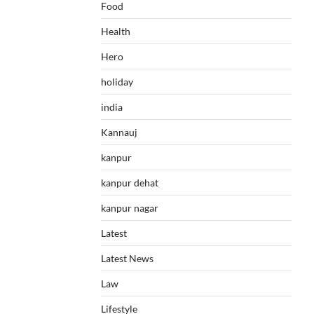
Food
Health
Hero
holiday
india
Kannauj
kanpur
kanpur dehat
kanpur nagar
Latest
Latest News
Law
Lifestyle