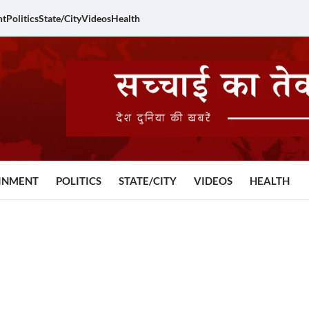
nt
Politics
State/City
Videos
Health
INMENT
POLITICS
STATE/CITY
VIDEOS
HEALTH