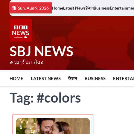
Skip
Sun, Aug 9, 2026
Home
Latest News
फ़ैशन
Business
Entertainme
to
content
SBJ NEWS
सच्चाई का तेवर
HOME
LATEST NEWS
फ़ैशन
BUSINESS
ENTERTA
Tag:
#colors