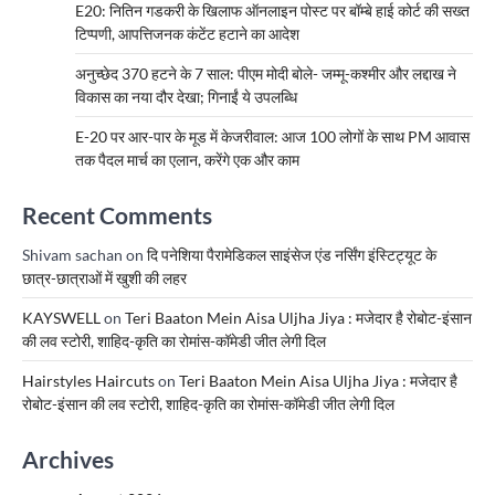
E20: नितिन गडकरी के खिलाफ ऑनलाइन पोस्ट पर बॉम्बे हाई कोर्ट की सख्त
टिप्पणी, आपत्तिजनक कंटेंट हटाने का आदेश
अनुच्छेद 370 हटने के 7 साल: पीएम मोदी बोले- जम्मू-कश्मीर और लद्दाख ने
विकास का नया दौर देखा; गिनाईं ये उपलब्धि
E-20 पर आर-पार के मूड में केजरीवाल: आज 100 लोगों के साथ PM आवास
तक पैदल मार्च का एलान, करेंगे एक और काम
Recent Comments
Shivam sachan
on
दि पनेशिया पैरामेडिकल साइंसेज एंड नर्सिंग इंस्टिट्यूट के
छात्र-छात्राओं में खुशी की लहर
KAYSWELL
on
Teri Baaton Mein Aisa Uljha Jiya : मजेदार है रोबोट-इंसान
की लव स्टोरी, शाहिद-कृति का रोमांस-कॉमेडी जीत लेगी दिल
Hairstyles Haircuts
on
Teri Baaton Mein Aisa Uljha Jiya : मजेदार है
रोबोट-इंसान की लव स्टोरी, शाहिद-कृति का रोमांस-कॉमेडी जीत लेगी दिल
Archives