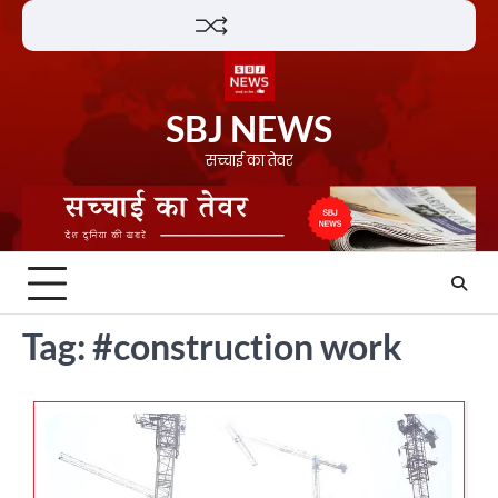
Skip
Lifestyle
About
Contact
to
content
SBJ NEWS
सच्चाई का तेवर
Tag:
#construction work