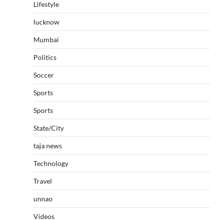
Lifestyle
lucknow
Mumbai
Politics
Soccer
Sports
Sports
State/City
taja news
Technology
Travel
unnao
Videos