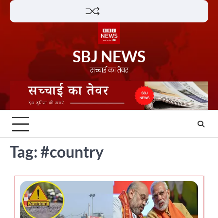
Skip
Lifestyle
About
Contact
to
content
SBJ NEWS
सच्चाई का तेवर
Tag:
#country