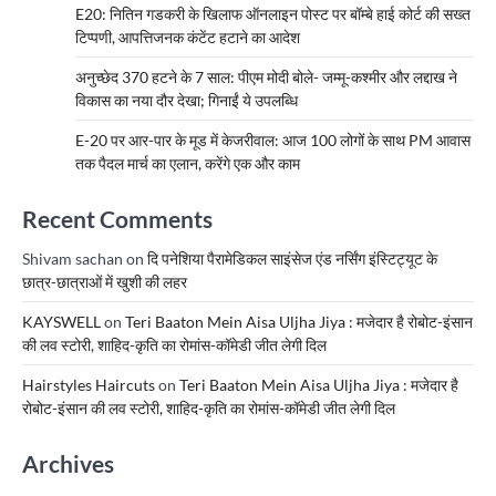
E20: नितिन गडकरी के खिलाफ ऑनलाइन पोस्ट पर बॉम्बे हाई कोर्ट की सख्त
टिप्पणी, आपत्तिजनक कंटेंट हटाने का आदेश
अनुच्छेद 370 हटने के 7 साल: पीएम मोदी बोले- जम्मू-कश्मीर और लद्दाख ने
विकास का नया दौर देखा; गिनाईं ये उपलब्धि
E-20 पर आर-पार के मूड में केजरीवाल: आज 100 लोगों के साथ PM आवास
तक पैदल मार्च का एलान, करेंगे एक और काम
Recent Comments
Shivam sachan
on
दि पनेशिया पैरामेडिकल साइंसेज एंड नर्सिंग इंस्टिट्यूट के
छात्र-छात्राओं में खुशी की लहर
KAYSWELL
on
Teri Baaton Mein Aisa Uljha Jiya : मजेदार है रोबोट-इंसान
की लव स्टोरी, शाहिद-कृति का रोमांस-कॉमेडी जीत लेगी दिल
Hairstyles Haircuts
on
Teri Baaton Mein Aisa Uljha Jiya : मजेदार है
रोबोट-इंसान की लव स्टोरी, शाहिद-कृति का रोमांस-कॉमेडी जीत लेगी दिल
Archives