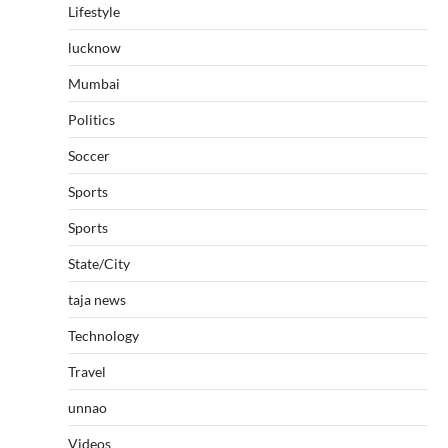
Lifestyle
lucknow
Mumbai
Politics
Soccer
Sports
Sports
State/City
taja news
Technology
Travel
unnao
Videos