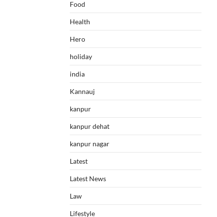
Food
Health
Hero
holiday
india
Kannauj
kanpur
kanpur dehat
kanpur nagar
Latest
Latest News
Law
Lifestyle