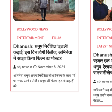
BOLLYWOOD NEWS
BOLLYW
ENTERTAINMENT
FILLM
ENTERTA
Dhanush: धनुष निर्देशित ‘इडली
LATEST 
कढ़ाई’ इस दिन होगी रिलीज, अभिनेता
Dhanush-A
ने साझा किया फिल्म का पोस्टर
रहकर एक-दू
धनुष-ऐश्वर्
sbj newsin
November 8, 2024
सनसनीखेज
अभिनेता धनुष अपनी निर्देशित चौथी फिल्म के साथ पर्दे
पर नजर आने वाले हैं। धनुष की फिल्म ‘इडली कढ़ाई’
sbj newsin
की…
गायिका ने यह भ
धनुष उनके बच्चो
बेहतर…