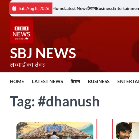
Skip
Sat, Aug 8, 2026
Home
Latest News
फ़ैशन
Business
Entertainmen
to
content
SBJ NEWS
सच्चाई का तेवर
HOME
LATEST NEWS
फ़ैशन
BUSINESS
ENTERTA
Tag:
#dhanush