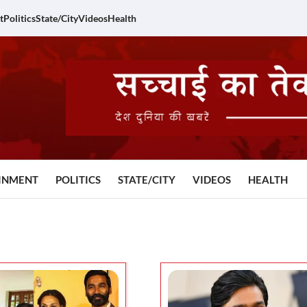
t
Politics
State/City
Videos
Health
INMENT
POLITICS
STATE/CITY
VIDEOS
HEALTH