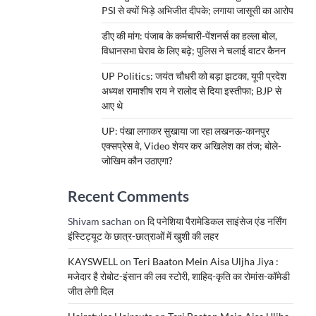
PSI से क्यों भिड़े अभिजीत दीपके; लगाया जासूसी का आरोप
डीए की मांग: पंजाब के कर्मचारी-पेंशनर्स का हल्ला बोल,
विधानसभा घेराव के लिए बढ़े; पुलिस ने चलाई वाटर कैनन
UP Politics: जयंत चौधरी को बड़ा झटका, यूपी प्रदेश
अध्यक्ष रामाशीष राय ने रालोद से दिया इस्तीफा; BJP से
आए थे
UP: पंखा लगाकर सुखाया जा रहा लखनऊ-कानपुर
एक्सप्रेस वे, Video शेयर कर अखिलेश का तंज; बोले-
जोखिम कौन उठाएगा?
Recent Comments
Shivam sachan
on
दि पनेशिया पैरामेडिकल साइंसेज एंड नर्सिंग
इंस्टिट्यूट के छात्र-छात्राओं में खुशी की लहर
KAYSWELL
on
Teri Baaton Mein Aisa Uljha Jiya :
मजेदार है रोबोट-इंसान की लव स्टोरी, शाहिद-कृति का रोमांस-कॉमेडी
जीत लेगी दिल