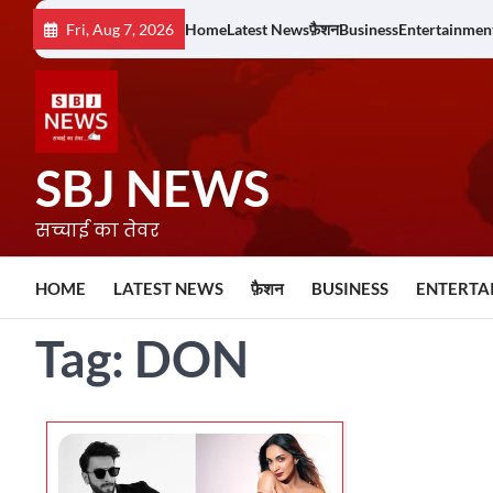
Skip
Fri, Aug 7, 2026
Home
Latest News
फ़ैशन
Business
Entertainmen
to
content
SBJ NEWS
सच्चाई का तेवर
HOME
LATEST NEWS
फ़ैशन
BUSINESS
ENTERTA
Tag:
DON