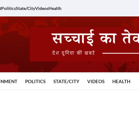
t
Politics
State/City
Videos
Health
INMENT
POLITICS
STATE/CITY
VIDEOS
HEALTH