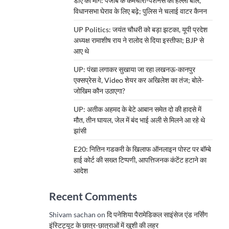
डीए की मांग: पंजाब के कर्मचारी-पेंशनर्स का हल्ला बोल,
विधानसभा घेराव के लिए बढ़े; पुलिस ने चलाई वाटर कैनन
UP Politics: जयंत चौधरी को बड़ा झटका, यूपी प्रदेश
अध्यक्ष रामाशीष राय ने रालोद से दिया इस्तीफा; BJP से
आए थे
UP: पंखा लगाकर सुखाया जा रहा लखनऊ-कानपुर
एक्सप्रेस वे, Video शेयर कर अखिलेश का तंज; बोले-
जोखिम कौन उठाएगा?
UP: अतीक अहमद के बेटे आबान समेत दो की हादसे में
मौत, तीन घायल, जेल में बंद भाई अली से मिलने आ रहे थे
झांसी
E20: नितिन गडकरी के खिलाफ ऑनलाइन पोस्ट पर बॉम्बे
हाई कोर्ट की सख्त टिप्पणी, आपत्तिजनक कंटेंट हटाने का
आदेश
Recent Comments
Shivam sachan
on
दि पनेशिया पैरामेडिकल साइंसेज एंड नर्सिंग
इंस्टिट्यूट के छात्र-छात्राओं में खुशी की लहर