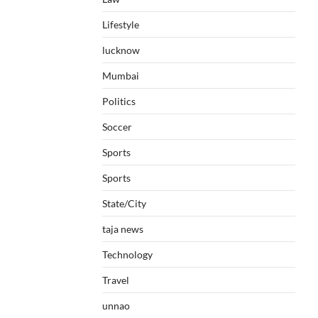
Lifestyle
lucknow
Mumbai
Politics
Soccer
Sports
Sports
State/City
taja news
Technology
Travel
unnao